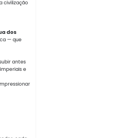
 civilização
ua dos
gica — que
subir antes
imperiais e
impressionar