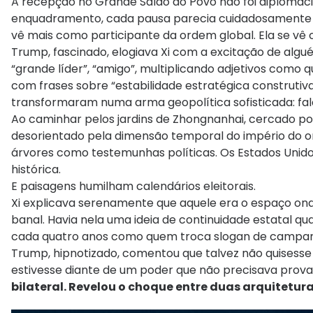
A recepção no Grande Salão do Povo não foi diplomaci
enquadramento, cada pausa parecia cuidadosamente 
vê mais como participante da ordem global. Ela se vê 
Trump, fascinado, elogiava Xi com a excitação de alg
“grande líder”, “amigo”, multiplicando adjetivos como
com frases sobre “estabilidade estratégica construti
transformaram numa arma geopolítica sofisticada: fa
Ao caminhar pelos jardins de Zhongnanhai, cercado 
desorientado pela dimensão temporal do império do or
árvores como testemunhas políticas. Os Estados Uni
histórica.
E paisagens humilham calendários eleitorais.
Xi explicava serenamente que aquele era o espaço onde
banal. Havia nela uma ideia de continuidade estatal 
cada quatro anos como quem troca slogan de campa
Trump, hipnotizado, comentou que talvez não quisesse
estivesse diante de um poder que não precisava prova
bilateral. Revelou o choque entre duas arquitetur