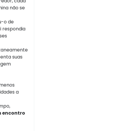
redor, cada
ina não se
u-o de
i respondia
ses
entaneamente
senta suas
sagem
, menos
idades a
empo,
m encontro