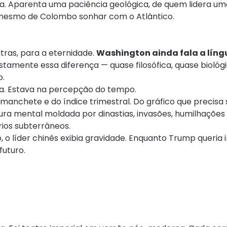
da. Aparenta uma paciência geológica, de quem lidera uma
mesmo de Colombo sonhar com o Atlântico.
ras, para a eternidade.
Washington ainda fala a líng
 justamente essa diferença — quase filosófica, quase bioló
o.
ca. Estava na percepção do tempo.
 manchete e do índice trimestral. Do gráfico que precisa 
a mental moldada por dinastias, invasões, humilhações 
rios subterrâneos.
o líder chinês exibia gravidade. Enquanto Trump queria 
futuro.