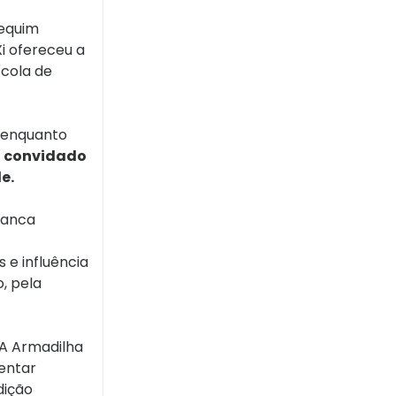
Pequim
i ofereceu a
cola de
— enquanto
o convidado
e.
ranca
 e influência
, pela
 A Armadilha
entar
dição