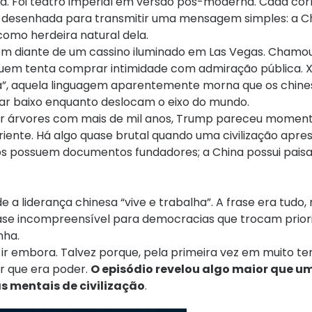
a. Foi teatro imperial em versão pós-moderna. Cada cor
desenhada para transmitir uma mensagem simples: a Ch
como herdeira natural dela.
uém diante de um cassino iluminado em Las Vegas. Chamo
 quem tenta comprar intimidade com admiração pública. X
va”, aquela linguagem aparentemente morna que os chine
lar baixo enquanto deslocam o eixo do mundo.
por árvores com mais de mil anos, Trump pareceu mom
iente. Há algo quase brutal quando uma civilização apre
dos possuem documentos fundadores; a China possui pai
 a liderança chinesa “vive e trabalha”. A frase era tudo
quase incompreensível para democracias que trocam prior
nha.
 ir embora. Talvez porque, pela primeira vez em muito t
r que era poder.
O episódio revelou algo maior que u
as mentais de civilização
.