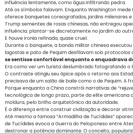
influência lentamente, como água infiltrando pedra.
Até os símbolos falavam. Enquanto Washington mede 
oferece banquetes coreografados, jardins milenares e 
Trump sementes de rosas chinesas, não entregou apen
influência: plantar-se discretamente no jardim do ou
E houve ironia refinada, quase cruel.
Durante o banquete, a banda militar chinesa executou
lagostas e pato de Pequim desfilavam sob protocolos 
se sentisse confortável enquanto o enquadrava den
Era como ver um turista deslumbrado fotografando o l
O contraste atingiu seu ápice após o retorno aos Es
precisava de um salão de baile como o de Pequim. A fra
Porque enquanto a China constrói narrativas de “rejuv
tecnológica de longo prazo, parte da elite americana 
moldura, pelo brilho arquitetônico da autoridade.
É a diferença entre construir civilização e decorar vitrin
Até mesmo a famosa “Armadilha de Tucídides” aparece
de Tucídides evoca a Guerra do Peloponeso entre Ate
destronar a potência dominante. O conceito, populariza