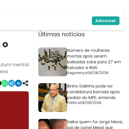
Adicionar
Últimas notícias
 o
Número de mulheres
mortas após serem
baleadas sobe para 27 em
rutura mental
Salvador e RMS
neos
Segurança
08/08/2026
Binho Galinha pode ter
candidatura barrada após
pedido do MPE; entenda
Política
08/08/2026
Saiba quem foi Jorge Messi,
pai de Lionel Messi que