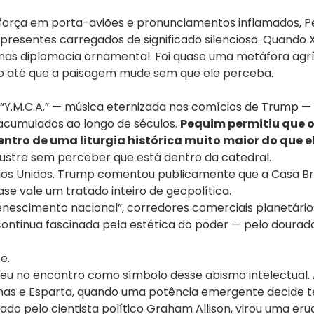
força em porta-aviões e pronunciamentos inflamados, 
presentes carregados de significado silencioso. Quando X
as diplomacia ornamental. Foi quase uma metáfora agrí
tro até que a paisagem mude sem que ele perceba.
 “Y.M.C.A.” — música eternizada nos comícios de Trump 
acumulados ao longo de séculos.
Pequim permitiu que 
tro de uma liturgia histórica muito maior do que el
ustre sem perceber que está dentro da catedral.
tados Unidos. Trump comentou publicamente que a Casa B
se vale um tratado inteiro de geopolítica.
enescimento nacional”, corredores comerciais planetários
continua fascinada pela estética do poder — pelo dourado
e.
u no encontro como símbolo desse abismo intelectual.
nas e Esparta, quando uma potência emergente decide t
do pelo cientista político Graham Allison, virou uma eru