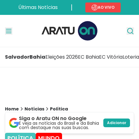
Últimas Notícias
AO VIVO
Salvador
Bahia
Eleições 2026
EC Bahia
EC Vitória
Loteri
Home
Notícias
Política
Siga o Aratu ON no Google
E veja as notícias do Brasil e da Bahia
Adicionar
com destaque nas suas buscas.
POLÍTICA
MUNDO