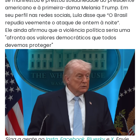
se manifestou e prestou solidariedade ao presidente
americano e à primeira-dama Melania Trump. Em
seu perfil nas redes sociais, Lula disse que “O Brasil
repudia veemente o ataque de ontem à noite”.
Ele ainda afirmou que a violência política seria uma
"afronta aos valores democráticos que todos
devemos proteger"
Siga a gente no
Insta
,
Facebook
,
Bluesky
e
X
. Envie