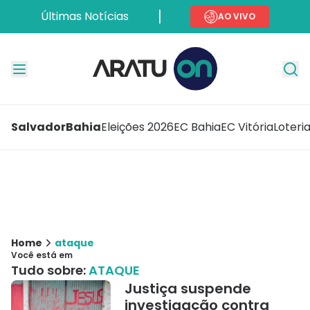
Últimas Notícias
AO VIVO
Salvador
Bahia
Eleições 2026
EC Bahia
EC Vitória
Loteri
Home
ataque
Você está em
Tudo sobre:
ATAQUE
Justiça suspende
investigação contra