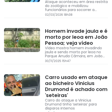
Ataque aconteceu em área restrita
do zoológico e mobilizou
funcionários para socorrer a
menina; animal se agarrou na
02/03/2026 18h38
perna da criança durante o passeio
Homem invade jaula e é
morto por leoa em João
Pessoa; veja vídeo
Vídeo mostra homem invadindo
jaula e sendo morto por leoa no
Parque Arruda Câmara, em João
Pessoa
30/11/2025 15h47
Carro usado em ataque
ao bicheiro Vinicius
Drumond é achado com
'seteiras'
Carro do ataque a Vinicius
Drumond tinha ‘seteiras’ para
disparos internos