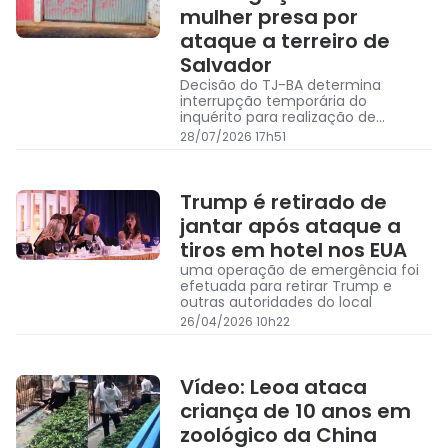
mulher presa por
ataque a terreiro de
Salvador
Decisão do TJ-BA determina
interrupção temporária do
inquérito para realização de
incidente de sanidade mental da
28/07/2026 17h51
suspeita de racismo religioso
Trump é retirado de
jantar após ataque a
tiros em hotel nos EUA
uma operação de emergência foi
efetuada para retirar Trump e
outras autoridades do local
26/04/2026 10h22
Vídeo: Leoa ataca
criança de 10 anos em
zoológico da China