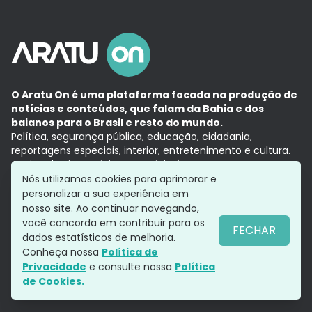
O Aratu On é uma plataforma focada na produção de
notícias e conteúdos, que falam da Bahia e dos
baianos para o Brasil e resto do mundo.
Política, segurança pública, educação, cidadania,
reportagens especiais, interior, entretenimento e cultura.
Aqui, tudo vira notícia e a notícia é no tempo presente,
com a credibilidade do
Grupo Aratu.
Nós utilizamos cookies para aprimorar e
Grupo Aratu
Política de privacidade
Anuncie conosco
personalizar a sua experiência em
nosso site. Ao continuar navegando,
você concorda em contribuir para os
FECHAR
dados estatísticos de melhoria.
Siga-nos
Conheça nossa
Política de
Privacidade
e consulte nossa
Política
de Cookies.