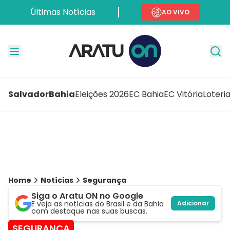
Últimas Notícias
AO VIVO
Salvador
Bahia
Eleições 2026
EC Bahia
EC Vitória
Loteri
Home
Notícias
Segurança
Siga o Aratu ON no Google
E veja as notícias do Brasil e da Bahia
Adicionar
com destaque nas suas buscas.
SEGURANÇA