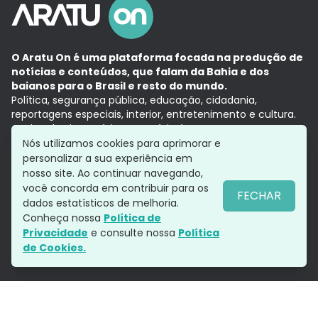
O Aratu On é uma plataforma focada na produção de
notícias e conteúdos, que falam da Bahia e dos
baianos para o Brasil e resto do mundo.
Política, segurança pública, educação, cidadania,
reportagens especiais, interior, entretenimento e cultura.
Aqui, tudo vira notícia e a notícia é no tempo presente,
com a credibilidade do
Grupo Aratu.
Nós utilizamos cookies para aprimorar e
Grupo Aratu
Política de privacidade
Anuncie conosco
personalizar a sua experiência em
nosso site. Ao continuar navegando,
você concorda em contribuir para os
FECHAR
dados estatísticos de melhoria.
Siga-nos
Conheça nossa
Política de
Privacidade
e consulte nossa
Política
de Cookies.