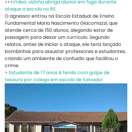
>>>
Vídeo: vizinha abriga alunos em fuga durante
ataque a escola no RS
O agressor entrou na Escola Estadual de Ensino
Fundamental Maria Nascimento Giacomazzi, que
atende cerca de 150 alunos, alegando estar de
passagem para deixar um currículo. Segundo
relatos, antes de iniciar o ataque, ele teria lançado
bombinhas para assustar professores e estudantes,
criando um ambiente de confusão que facilitou o
crime.
+ Estudante de 17 anos é ferido com golpe de
tesoura por colega em escola de Salvador