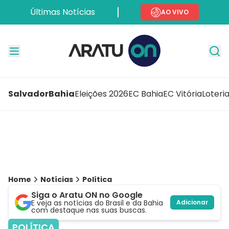
Últimas Notícias
AO VIVO
Salvador
Bahia
Eleições 2026
EC Bahia
EC Vitória
Loteri
Home
Notícias
Política
Siga o Aratu ON no Google
E veja as notícias do Brasil e da Bahia
Adicionar
com destaque nas suas buscas.
POLÍTICA