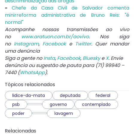
descriminalização das drogas
-
Chefe da Casa Civil de Salvador comenta
minirreforma administrativa de Bruno Reis: "é
normal"
Acompanhe nossas transmissões ao vivo
no
www.aratuon.com.br/aovivo
. Nos siga
no
Instagram
,
Facebook
e
Twitter
. Quer mandar
uma denúncia
Siga a gente no
Insta
,
Facebook
,
Bluesky
e
X
. Envie
denúncia ou sugestão de pauta para (71) 99940 –
7440 (
WhatsApp
).
Tópicos relacionados
lidice-da-mata
deputada
federal
psb
governo
contemplado
poder
lavagem
Relacionadas