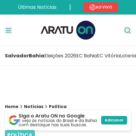
Últimas Notícias
AO VIVO
Salvador
Bahia
Eleições 2026
EC Bahia
EC Vitória
Loteri
Home
Notícias
Política
Siga o Aratu ON no Google
E veja as notícias do Brasil e da Bahia
Adicionar
com destaque nas suas buscas.
POLÍTICA