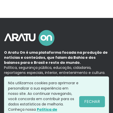
O Aratu On é uma plataforma focada na produção de
notícias e conteúdos, que falam da Bahia e dos
baianos para o Brasil e resto do mundo.
Política, segurança pública, educação, cidadania,
reportagens especiais, interior, entretenimento e cultura.
Aqui, tudo vira notícia e a notícia é no tempo presente,
com a credibilidade do
Grupo Aratu.
Nós utilizamos cookies para aprimorar e
Grupo Aratu
Política de privacidade
Anuncie conosco
personalizar a sua experiência em
nosso site. Ao continuar navegando,
você concorda em contribuir para os
FECHAR
dados estatísticos de melhoria.
Siga-nos
Conheça nossa
Política de