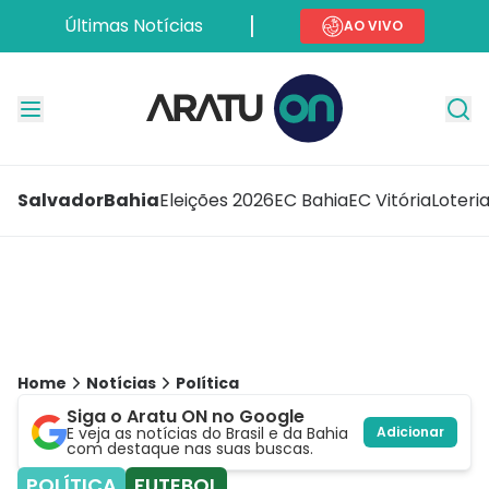
Últimas Notícias
AO VIVO
Salvador
Bahia
Eleições 2026
EC Bahia
EC Vitória
Loteri
Home
Notícias
Política
Siga o Aratu ON no Google
E veja as notícias do Brasil e da Bahia
Adicionar
com destaque nas suas buscas.
POLÍTICA
FUTEBOL