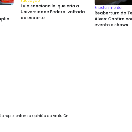
Educação
Lula sanciona lei que cria a
Entretenimento
Universidade Federal voltada
Reabertura do T
ao esporte
mplia
Alves: Confira co
s
evento e shows
ão representam a opinião do Aratu On.