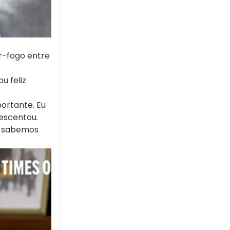
ar-fogo entre
u feliz
portante. Eu
rescentou.
ós sabemos