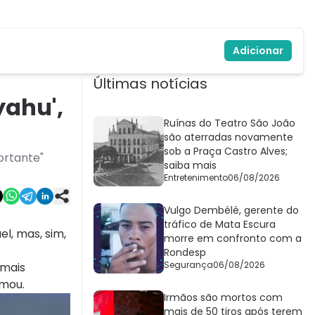
Adicionar
Últimas notícias
yahu',
Ruínas do Teatro São João
são aterradas novamente
sob a Praça Castro Alves;
ortante"
saiba mais
Entretenimento
06/08/2026
Vulgo Dembélé, gerente do
tráfico de Mata Escura
l, mas, sim,
morre em confronto com a
Rondesp
Segurança
06/08/2026
 mais
rmou.
Irmãos são mortos com
mais de 50 tiros após terem