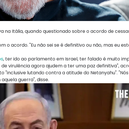
tiva na Itália, quando questionado sobre o acordo de cess
m o acordo. "Eu não sei se é definitivo ou não, mas eu esto
os
, ter ido ao parlamento em Israel, ter falado é muito im
de virulência agora ajudem a ter uma paz definitiva", ac
to "inclusive lutando contra a atitude do Netanyahu". "N
quela guerra", disse.