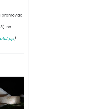
oi promovido
3), no
atsApp
).