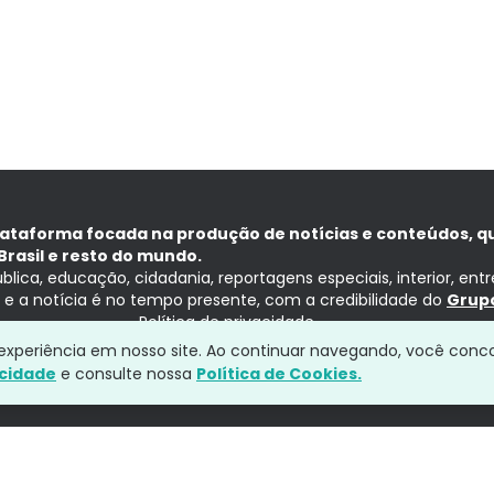
lataforma focada na produção de notícias e conteúdos, q
Brasil e resto do mundo.
ública, educação, cidadania, reportagens especiais, interior, ent
ia e a notícia é no tempo presente, com a credibilidade do
Grupo
Política de privacidade
a experiência em nosso site. Ao continuar navegando, você conc
acidade
e consulte nossa
Política de Cookies.