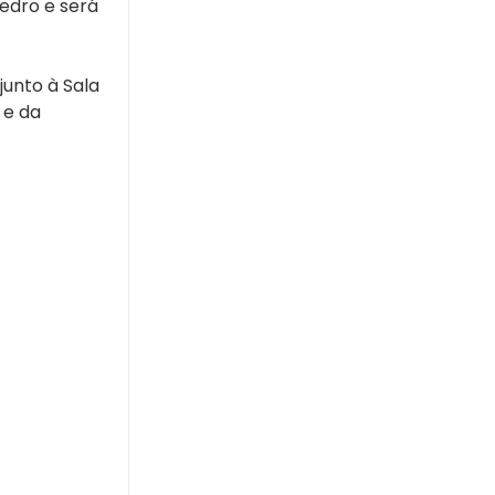
Pedro e será
junto à Sala
 e da