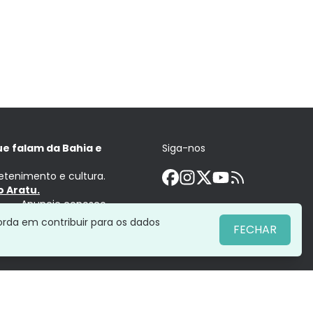
ue falam da Bahia e
Siga-nos
retenimento e cultura.
 Aratu.
Anuncie conosco
orda em contribuir para os dados
FECHAR