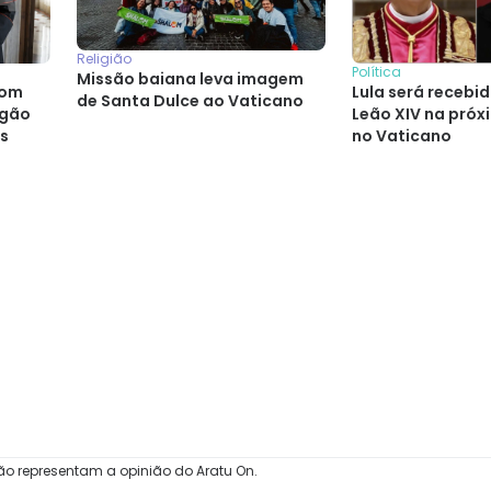
Religião
Política
Missão baiana leva imagem
Lula será recebi
Dom
de Santa Dulce ao Vaticano
Leão XIV na pró
rgão
no Vaticano
os
ão representam a opinião do Aratu On.