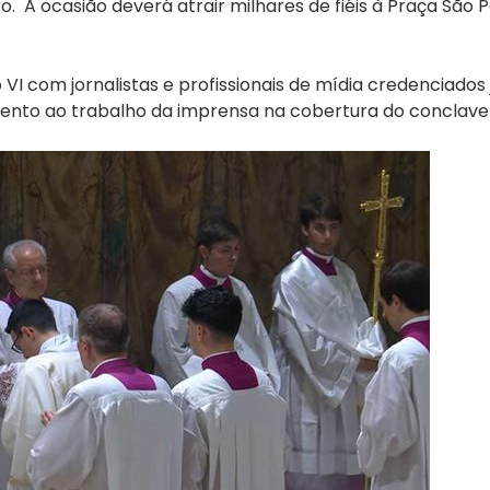
o. A ocasião deverá atrair milhares de fiéis à Praça São 
 VI com jornalistas e profissionais de mídia credenciados 
ento ao trabalho da imprensa na cobertura do conclave