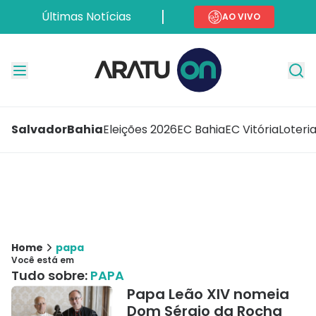
Últimas Notícias
AO VIVO
Salvador
Bahia
Eleições 2026
EC Bahia
EC Vitória
Loteri
Home
papa
Você está em
Tudo sobre:
PAPA
Papa Leão XIV nomeia
Dom Sérgio da Rocha