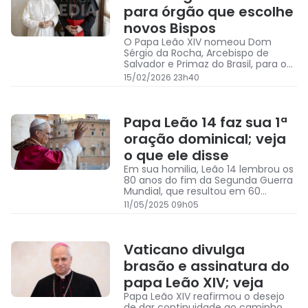
para órgão que escolhe
novos Bispos
O Papa Leão XIV nomeou Dom
Sérgio da Rocha, Arcebispo de
Salvador e Primaz do Brasil, para o
Dicastério, órgão que escolhe os
15/02/2026 23h40
novos Bispos pelo mundo
Papa Leão 14 faz sua 1ª
oração dominical; veja
o que ele disse
Em sua homilia, Leão 14 lembrou os
80 anos do fim da Segunda Guerra
Mundial, que resultou em 60
milhões de vítimas, e, ecoando os
11/05/2025 09h05
apelos de seu antecessor
Vaticano divulga
brasão e assinatura do
papa Leão XIV; veja
Papa Leão XIV reafirmou o desejo
de dar continuidade ao caminho