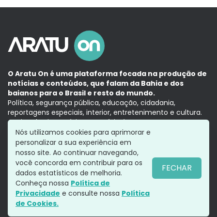
O Aratu On é uma plataforma focada na produção de
notícias e conteúdos, que falam da Bahia e dos
baianos para o Brasil e resto do mundo.
Política, segurança pública, educação, cidadania,
reportagens especiais, interior, entretenimento e cultura.
Aqui, tudo vira notícia e a notícia é no tempo presente,
com a credibilidade do
Grupo Aratu.
Nós utilizamos cookies para aprimorar e
Grupo Aratu
Política de privacidade
Anuncie conosco
personalizar a sua experiência em
nosso site. Ao continuar navegando,
você concorda em contribuir para os
FECHAR
dados estatísticos de melhoria.
Siga-nos
Conheça nossa
Política de
Privacidade
e consulte nossa
Política
de Cookies.