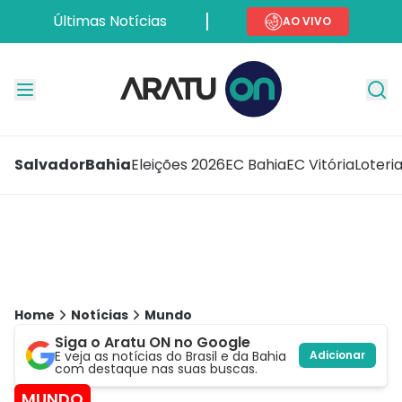
Últimas Notícias
AO VIVO
Salvador
Bahia
Eleições 2026
EC Bahia
EC Vitória
Loteri
Home
Notícias
Mundo
Siga o Aratu ON no Google
E veja as notícias do Brasil e da Bahia
Adicionar
com destaque nas suas buscas.
MUNDO