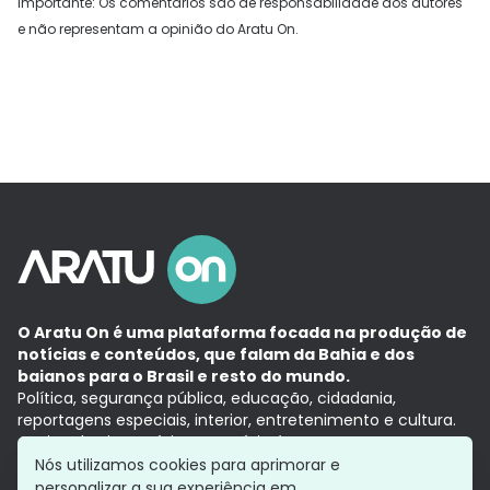
Importante: Os comentários são de responsabilidade dos autores
e não representam a opinião do Aratu On.
O Aratu On é uma plataforma focada na produção de
notícias e conteúdos, que falam da Bahia e dos
baianos para o Brasil e resto do mundo.
Política, segurança pública, educação, cidadania,
reportagens especiais, interior, entretenimento e cultura.
Aqui, tudo vira notícia e a notícia é no tempo presente,
com a credibilidade do
Grupo Aratu.
Nós utilizamos cookies para aprimorar e
Grupo Aratu
Política de privacidade
Anuncie conosco
personalizar a sua experiência em