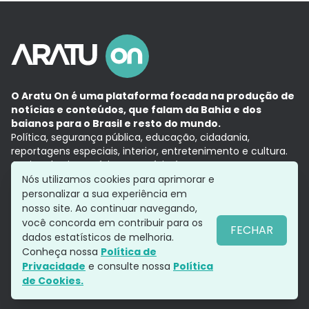
O Aratu On é uma plataforma focada na produção de
notícias e conteúdos, que falam da Bahia e dos
baianos para o Brasil e resto do mundo.
Política, segurança pública, educação, cidadania,
reportagens especiais, interior, entretenimento e cultura.
Aqui, tudo vira notícia e a notícia é no tempo presente,
com a credibilidade do
Grupo Aratu.
Nós utilizamos cookies para aprimorar e
Grupo Aratu
Política de privacidade
Anuncie conosco
personalizar a sua experiência em
nosso site. Ao continuar navegando,
você concorda em contribuir para os
FECHAR
dados estatísticos de melhoria.
Siga-nos
Conheça nossa
Política de
Privacidade
e consulte nossa
Política
de Cookies.