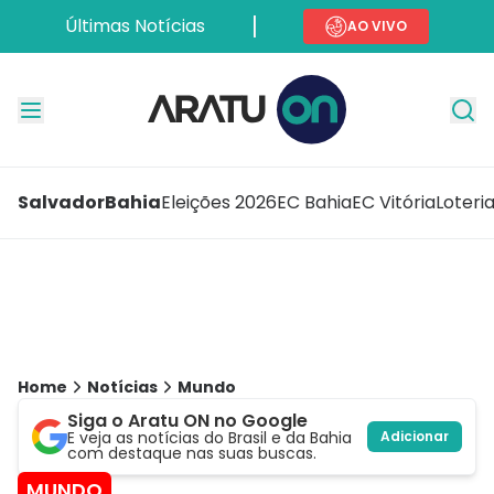
Últimas Notícias
AO VIVO
Salvador
Bahia
Eleições 2026
EC Bahia
EC Vitória
Loteri
Home
Notícias
Mundo
Siga o Aratu ON no Google
E veja as notícias do Brasil e da Bahia
Adicionar
com destaque nas suas buscas.
MUNDO