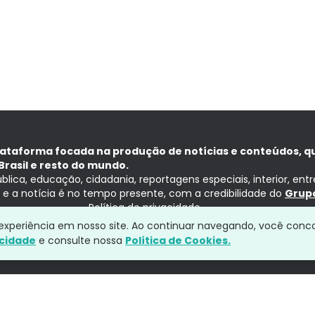
lataforma focada na produção de notícias e conteúdos, q
Brasil e resto do mundo.
ública, educação, cidadania, reportagens especiais, interior, ent
ia e a notícia é no tempo presente, com a credibilidade do
Grupo
Política de privacidade
a experiência em nosso site. Ao continuar navegando, você conc
acidade
e consulte nossa
Política de Cookies.