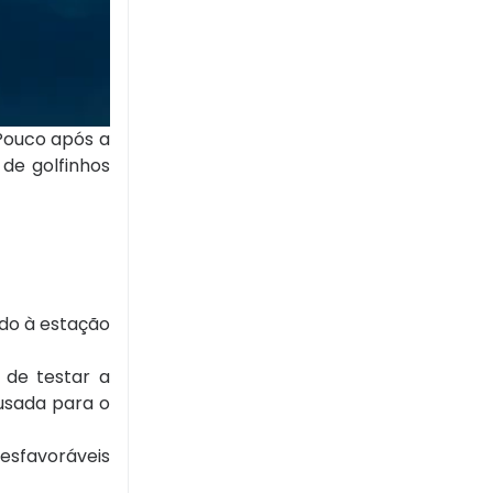
 Pouco após a
de golfinhos
do à estação
 de testar a
 usada para o
desfavoráveis