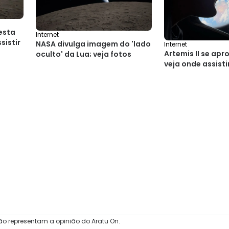
nesta
Internet
sistir
NASA divulga imagem do 'lado
Internet
Artemis II se apr
oculto' da Lua; veja fotos
veja onde assisti
ão representam a opinião do Aratu On.