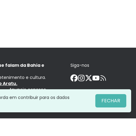
ue falam da Bahia e
Siga-nos
retenimento e cultura.
 Aratu.
Anuncie conosco
orda em contribuir para os dados
FECHAR