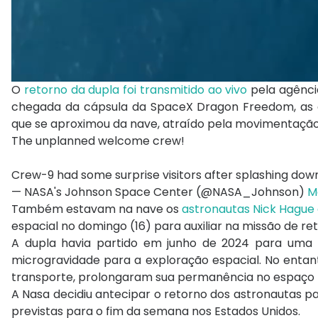
O
retorno da dupla foi transmitido ao vivo
pela agência
chegada da cápsula da SpaceX Dragon Freedom, as e
que se aproximou da nave, atraído pela movimentação 
The unplanned welcome crew!
Crew-9 had some surprise visitors after splashing dow
— NASA's Johnson Space Center (@NASA_Johnson)
M
Também estavam na nave os
astronautas Nick Hague
espacial no domingo (16) para auxiliar na missão de re
A dupla havia partido em junho de 2024 para uma 
microgravidade para a exploração espacial. No entant
transporte, prolongaram sua permanência no espaço 
A Nasa decidiu antecipar o retorno dos astronautas pa
previstas para o fim da semana nos Estados Unidos.