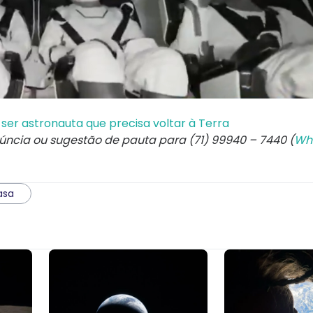
ser astronauta que precisa voltar à Terra
núncia ou sugestão de pauta para (71) 99940 – 7440 (
Wh
asa