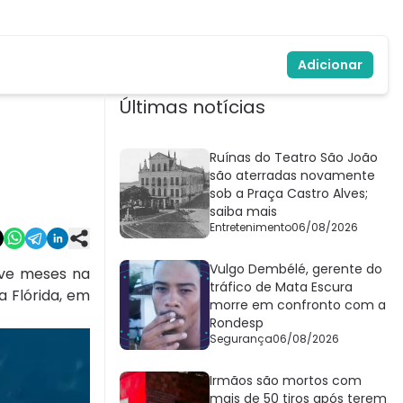
Adicionar
Últimas notícias
Ruínas do Teatro São João
são aterradas novamente
sob a Praça Castro Alves;
saiba mais
Entretenimento
06/08/2026
Vulgo Dembélé, gerente do
ve meses na
tráfico de Mata Escura
a Flórida, em
morre em confronto com a
Rondesp
Segurança
06/08/2026
Irmãos são mortos com
mais de 50 tiros após terem