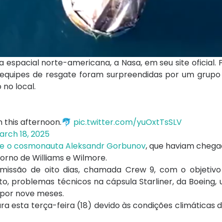
 espacial norte-americana, a Nasa, em seu site oficial.
quipes de resgate foram surpreendidas por um grupo 
no local.
n this afternoon.🐬
pic.twitter.com/yuOxtTsSLV
arch 18, 2025
 e o cosmonauta Aleksandr Gorbunov
, que haviam chega
torno de Williams e Wilmore.
missão de oito dias, chamada Crew 9, com o objetivo
o, problemas técnicos na cápsula Starliner, da Boeing,
por nove meses.
ra esta terça-feira (18) devido às condições climáticas 