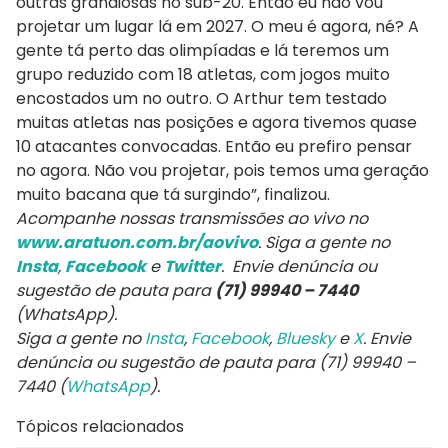
outras grandiosas no sub-20. Então eu não vou
projetar um lugar lá em 2027. O meu é agora, né? A
gente tá perto das olimpíadas e lá teremos um
grupo reduzido com 18 atletas, com jogos muito
encostados um no outro. O Arthur tem testado
muitas atletas nas posições e agora tivemos quase
10 atacantes convocadas. Então eu prefiro pensar
no agora. Não vou projetar, pois temos uma geração
muito bacana que tá surgindo”, finalizou.
Acompanhe nossas transmissões ao vivo no
www.aratuon.com.br/aovivo
. Siga a gente no
Insta
,
Facebook
e
Twitter
. Envie denúncia ou
sugestão de pauta para
(71) 99940 – 7440
(WhatsApp).
Siga a gente no
Insta
,
Facebook
,
Bluesky
e
X
. Envie
denúncia ou sugestão de pauta para (71) 99940 –
7440 (
WhatsApp
).
Tópicos relacionados