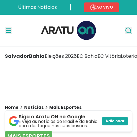
Últimas Notícias
AO VIVO
Salvador
Bahia
Eleições 2026
EC Bahia
EC Vitória
Loteri
Home
Notícias
Mais Esportes
Siga o Aratu ON no Google
E veja as notícias do Brasil e da Bahia
Adicionar
com destaque nas suas buscas.
MAIS ESPORTES