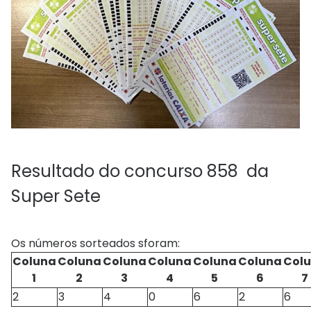
Resultado do concurso 858 da
Super Sete
Os números sorteados sforam:
Coluna
Coluna
Coluna
Coluna
Coluna
Coluna
Col
1
2
3
4
5
6
7
2
3
4
0
6
2
6