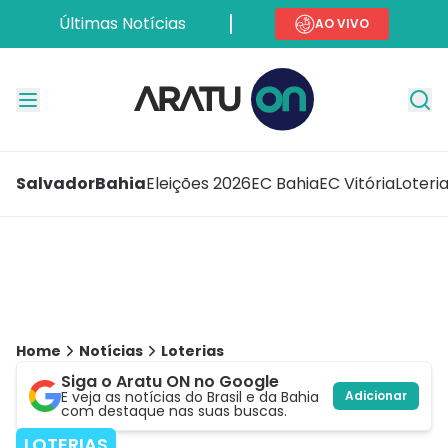
Últimas Notícias
AO VIVO
Salvador
Bahia
Eleições 2026
EC Bahia
EC Vitória
Loteri
Home
Notícias
Loterias
Siga o Aratu ON no Google
E veja as notícias do Brasil e da Bahia
Adicionar
com destaque nas suas buscas.
LOTERIAS