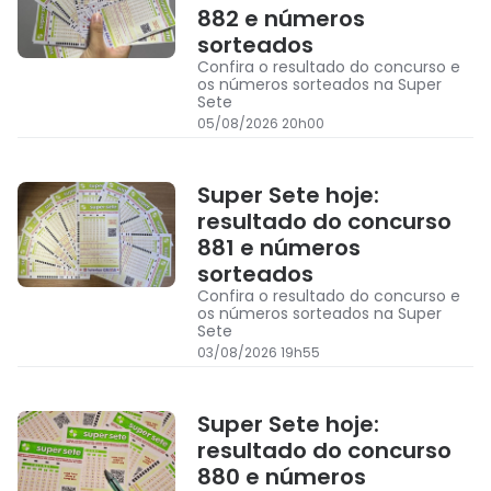
882 e números
sorteados
Confira o resultado do concurso e
os números sorteados na Super
Sete
05/08/2026 20h00
Super Sete hoje:
resultado do concurso
881 e números
sorteados
Confira o resultado do concurso e
os números sorteados na Super
Sete
03/08/2026 19h55
Super Sete hoje:
resultado do concurso
880 e números