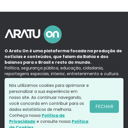
O Aratu On é uma plataforma focada na produção de
notícias e conteúdos, que falam da Bahia e dos
baianos para o Brasil e resto do mundo.
Política, segurança pública, educação, cidadania,
reportagens especiais, interior, entretenimento e cultura.
Aqui, tudo vira notícia e a notícia é no tempo presente,
com a credibilidade do
Grupo Aratu.
Nós utilizamos cookies para aprimorar e
Grupo Aratu
Política de privacidade
Anuncie conosco
personalizar a sua experiência em
nosso site. Ao continuar navegando,
você concorda em contribuir para os
FECHAR
dados estatísticos de melhoria.
Siga-nos
Conheça nossa
Política de
Privacidade
e consulte nossa
Política
de Cookies.