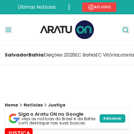
Últimas Notícias
AO VIVO
Salvador
Bahia
Eleições 2026
EC Bahia
EC Vitória
Loteri
Home
Notícias
Justiça
Siga o Aratu ON no Google
E veja as notícias do Brasil e da Bahia
Adicionar
com destaque nas suas buscas.
JUSTIÇA