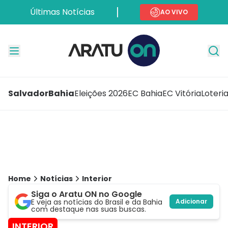
Últimas Notícias
AO VIVO
Salvador
Bahia
Eleições 2026
EC Bahia
EC Vitória
Loteri
Home
Notícias
Interior
Siga o Aratu ON no Google
E veja as notícias do Brasil e da Bahia
Adicionar
com destaque nas suas buscas.
INTERIOR