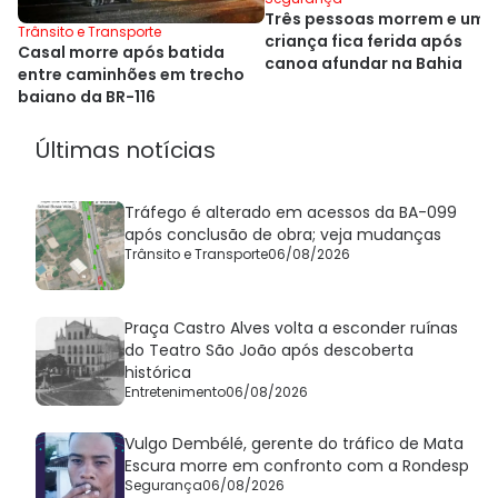
Três pessoas morrem e uma
Trânsito e Transporte
criança fica ferida após
Casal morre após batida
canoa afundar na Bahia
entre caminhões em trecho
baiano da BR-116
Últimas notícias
Tráfego é alterado em acessos da BA-099
após conclusão de obra; veja mudanças
Trânsito e Transporte
06/08/2026
Praça Castro Alves volta a esconder ruínas
do Teatro São João após descoberta
histórica
Entretenimento
06/08/2026
Vulgo Dembélé, gerente do tráfico de Mata
Escura morre em confronto com a Rondesp
Segurança
06/08/2026