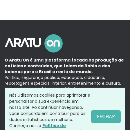
O Aratu On é uma plataforma focada na produção de
notícias e conteúdos, que falam da Bahia e dos
baianos para o Brasil e resto do mundo.
Política, segurança pública, educação, cidadania,
reportagens especiais, interior, entretenimento e cultura.
Aqui, tudo vira notícia e a notícia é no tempo presente,
com a credibilidade do
Grupo Aratu.
Nós utilizamos cookies para aprimorar e
Grupo Aratu
Política de privacidade
Anuncie conosco
personalizar a sua experiência em
nosso site. Ao continuar navegando,
você concorda em contribuir para os
FECHAR
dados estatísticos de melhoria.
Siga-nos
Conheça nossa
Política de