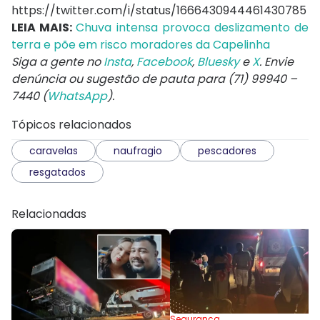
https://twitter.com/i/status/1666430944461430785
LEIA MAIS:
Chuva intensa provoca deslizamento de
terra e põe em risco moradores da Capelinha
Siga a gente no
Insta
,
Facebook
,
Bluesky
e
X
. Envie
denúncia ou sugestão de pauta para (71) 99940 –
7440 (
WhatsApp
).
Tópicos relacionados
caravelas
naufragio
pescadores
resgatados
Relacionadas
Segurança