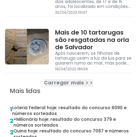
dois adolescentes, de 17 e de 15
anos, foi localizado em condições
degradantes numa propriedade
30/04/2023 11h37
destinada ao cultivo de café.
Mais de 10 tartarugas
são resgatadas na orla
de Salvador
Após nascerem, os filhotes de
tartaruga usam a luz da lua para se
guiarem rumo ao mar, mas podem
se perder devido às luzes artificiais
19/04/2023 18h39
Carregar mais > >
Mais lidas
Loteria Federal hoje: resultado do concurso 6090 e
1
números sorteados
+Milionária hoje: resultado do concurso 379 e
2
números sorteados
Quina hoje: resultado do concurso 7087 e números
3
sorteados