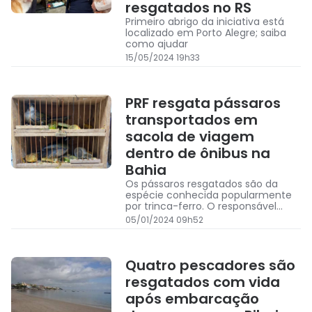
resgatados no RS
Primeiro abrigo da iniciativa está
localizado em Porto Alegre; saiba
como ajudar
15/05/2024 19h33
PRF resgata pássaros
transportados em
sacola de viagem
dentro de ônibus na
Bahia
Os pássaros resgatados são da
espécie conhecida popularmente
por trinca-ferro. O responsável
pelos animais foi identificado e não
05/01/2024 09h52
apresentou documentação
emitida por órgãos ambientais
Quatro pescadores são
resgatados com vida
após embarcação