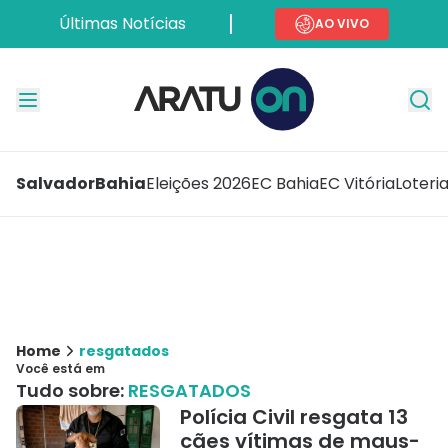
Últimas Notícias
AO VIVO
Salvador
Bahia
Eleições 2026
EC Bahia
EC Vitória
Loteri
Home
resgatados
Você está em
Tudo sobre:
RESGATADOS
Polícia Civil resgata 13
cães vítimas de maus-