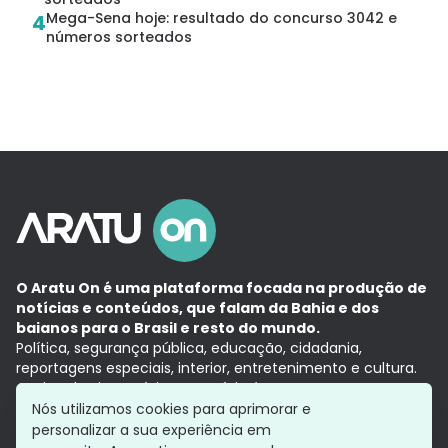
Mega-Sena hoje: resultado do concurso 3042 e
4
números sorteados
O Aratu On é uma plataforma focada na produção de
notícias e conteúdos, que falam da Bahia e dos
baianos para o Brasil e resto do mundo.
Política, segurança pública, educação, cidadania,
reportagens especiais, interior, entretenimento e cultura.
Aqui, tudo vira notícia e a notícia é no tempo presente,
com a credibilidade do
Grupo Aratu.
Nós utilizamos cookies para aprimorar e
Grupo Aratu
Política de privacidade
Anuncie conosco
personalizar a sua experiência em