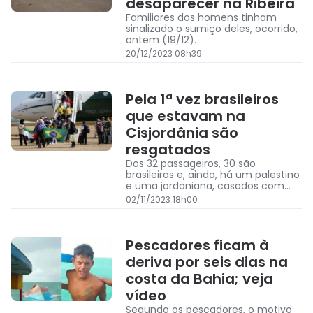
desaparecer na Ribeira
Familiares dos homens tinham
sinalizado o sumiço deles, ocorrido,
ontem (19/12).
20/12/2023 08h39
Pela 1ª vez brasileiros
que estavam na
Cisjordânia são
resgatados
Dos 32 passageiros, 30 são
brasileiros e, ainda, há um palestino
e uma jordaniana, casados com
brasileiros
02/11/2023 18h00
Pescadores ficam à
deriva por seis dias na
costa da Bahia; veja
vídeo
Segundo os pescadores, o motivo