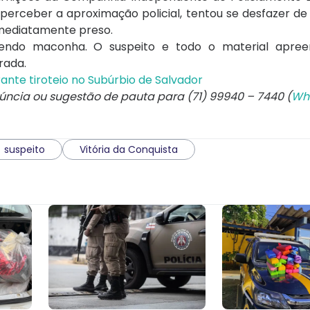
perceber a aproximação policial, tentou se desfazer de
 imediatamente preso.
endo maconha. O suspeito e todo o material apree
trada.
ante tiroteio no Subúrbio de Salvador
núncia ou sugestão de pauta para (71) 99940 – 7440 (
Wh
suspeito
Vitória da Conquista