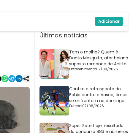
Adicionar
Últimas notícias
m
Tem o molho? Quem é
Danilo Mesquita, ator baiano
suposto romance de Anitta
Entretenimento
07/08/2026
Confira o retrospecto do
Bahia contra o Vasco; times
se enfrentam no domingo
Futebol
07/08/2026
Super Sete hoje: resultado
do concurso 883 e números