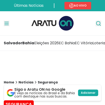
Últimas Notícias
AO VIVO
Salvador
Bahia
Eleições 2026
EC Bahia
EC Vitória
Loteri
Home
Notícias
Segurança
Siga o Aratu ON no Google
E veja as notícias do Brasil e da Bahia
Adicionar
com destaque nas suas buscas.
SEGURANÇA