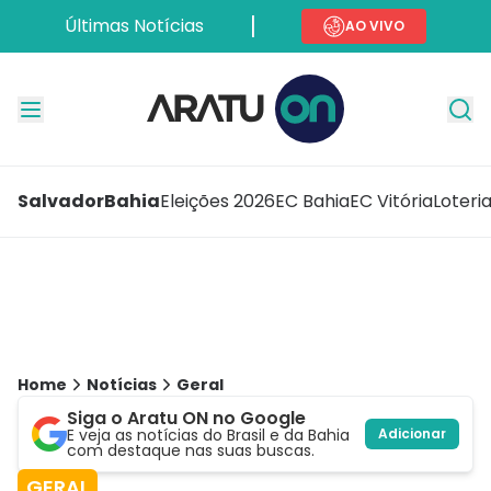
Últimas Notícias
AO VIVO
Salvador
Bahia
Eleições 2026
EC Bahia
EC Vitória
Loteri
Home
Notícias
Geral
Siga o Aratu ON no Google
E veja as notícias do Brasil e da Bahia
Adicionar
com destaque nas suas buscas.
GERAL