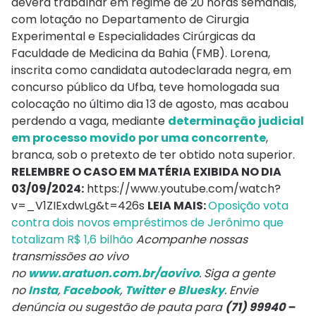
deverá trabalhar em regime de 20 horas semanais,
com lotação no Departamento de Cirurgia
Experimental e Especialidades Cirúrgicas da
Faculdade de Medicina da Bahia (FMB). Lorena,
inscrita como candidata autodeclarada negra, em
concurso público da Ufba, teve homologada sua
colocação no último dia 13 de agosto, mas acabou
perdendo a vaga, mediante
determinação judicial
em processo movido por uma concorrente
,
branca, sob o pretexto de ter obtido nota superior.
RELEMBRE O CASO EM MATÉRIA EXIBIDA NO DIA
03/09/2024:
https://www.youtube.com/watch?
v=_V1ZIExdwLg&t=426s
LEIA MAIS:
Oposição vota
contra dois novos empréstimos de Jerônimo que
totalizam R$ 1,6 bilhão
Acompanhe nossas
transmissões ao vivo
no
www.aratuon.com.br/aovivo
. Siga a gente
no
Insta
,
Facebook
,
Twitter
e
Bluesky
. Envie
denúncia ou sugestão de pauta para
(71) 99940 –