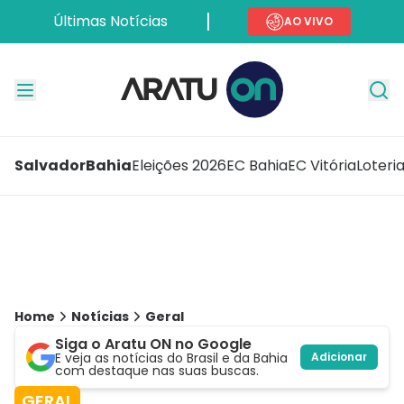
Últimas Notícias
AO VIVO
Salvador
Bahia
Eleições 2026
EC Bahia
EC Vitória
Loteri
Home
Notícias
Geral
Siga o Aratu ON no Google
E veja as notícias do Brasil e da Bahia
Adicionar
com destaque nas suas buscas.
GERAL