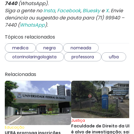
7440
(WhatsApp).
Siga a gente no
Insta
,
Facebook
,
Bluesky
e
X
. Envie
denúncia ou sugestão de pauta para (71) 99940 –
7440 (
WhatsApp
).
Tópicos relacionados
medica
negra
nomeada
otorrinolaringologista
professora
ufba
Relacionadas
Justiça
Faculdade de Direito da UF
Educação
é alvo de investigação; saib
UFBA prorroga inscrições