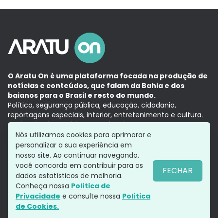
O Aratu On é uma plataforma focada na produção de
notícias e conteúdos, que falam da Bahia e dos
baianos para o Brasil e resto do mundo.
Política, segurança pública, educação, cidadania,
reportagens especiais, interior, entretenimento e cultura.
Aqui, tudo vira notícia e a notícia é no tempo presente,
com a credibilidade do
Grupo Aratu.
Nós utilizamos cookies para aprimorar e
Grupo Aratu
Política de privacidade
Anuncie conosco
personalizar a sua experiência em
nosso site. Ao continuar navegando,
você concorda em contribuir para os
FECHAR
dados estatísticos de melhoria.
Siga-nos
Conheça nossa
Política de
Privacidade
e consulte nossa
Política
de Cookies.