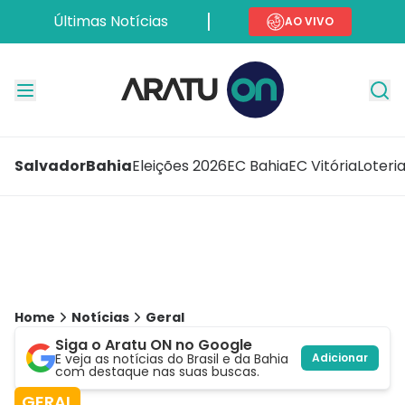
Últimas Notícias
AO VIVO
Salvador
Bahia
Eleições 2026
EC Bahia
EC Vitória
Loteri
Home
Notícias
Geral
Siga o Aratu ON no Google
E veja as notícias do Brasil e da Bahia
Adicionar
com destaque nas suas buscas.
GERAL