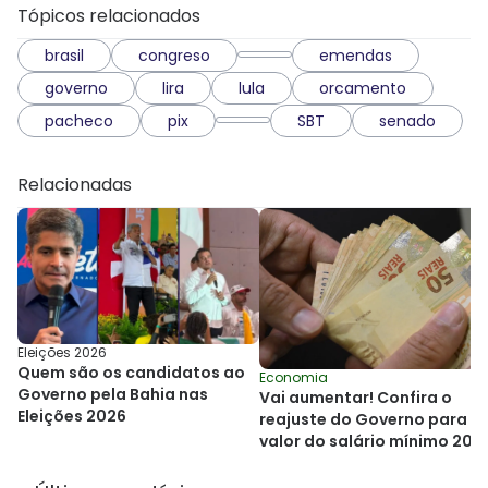
Tópicos relacionados
brasil
congreso
emendas
governo
lira
lula
orcamento
pacheco
pix
SBT
senado
Relacionadas
Eleições 2026
Quem são os candidatos ao
Economia
Governo pela Bahia nas
Vai aumentar! Confira o
Eleições 2026
reajuste do Governo para o
valor do salário mínimo 202