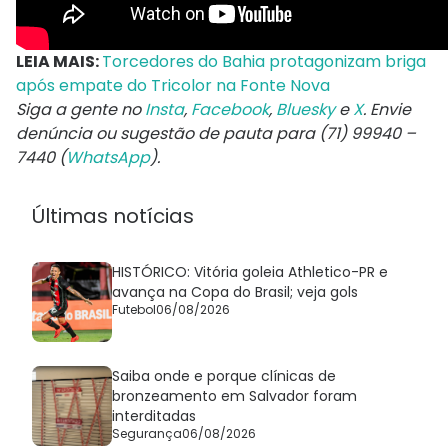
LEIA MAIS:
Torcedores do Bahia protagonizam briga
após empate do Tricolor na Fonte Nova
Siga a gente no
Insta
,
Facebook
,
Bluesky
e
X
. Envie
denúncia ou sugestão de pauta para (71) 99940 –
7440 (
WhatsApp
).
Últimas notícias
HISTÓRICO: Vitória goleia Athletico-PR e
avança na Copa do Brasil; veja gols
Futebol
06/08/2026
Saiba onde e porque clínicas de
bronzeamento em Salvador foram
interditadas
Segurança
06/08/2026