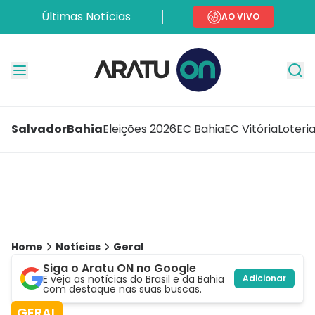
Últimas Notícias
AO VIVO
Salvador
Bahia
Eleições 2026
EC Bahia
EC Vitória
Loteri
Home
Notícias
Geral
Siga o Aratu ON no Google
E veja as notícias do Brasil e da Bahia
Adicionar
com destaque nas suas buscas.
GERAL