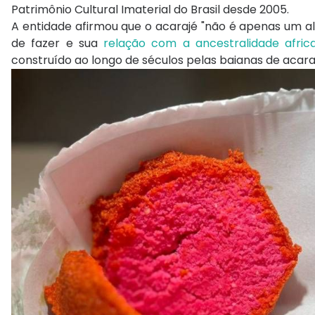
Patrimônio Cultural Imaterial do Brasil desde 2005.
g
A entidade afirmou que o acarajé "não é apenas um al
r
de fazer e sua
relação com a ancestralidade afric
a
construído ao longo de séculos pelas baianas de acara
m
e
m
b
e
d