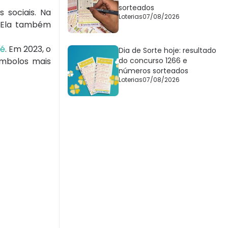
sorteados
 sociais. Na
Loterias
07/08/2026
. Ela também
jé
. Em 2023, o
Dia de Sorte hoje: resultado
ímbolos mais
do concurso 1266 e
números sorteados
Loterias
07/08/2026