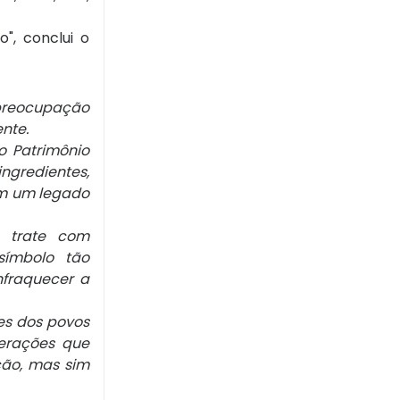
", conclui o
 preocupação
nte.
o Patrimônio
ingredientes,
uem um legado
 trate com
símbolo tão
enfraquecer a
ões dos povos
terações que
ção, mas sim