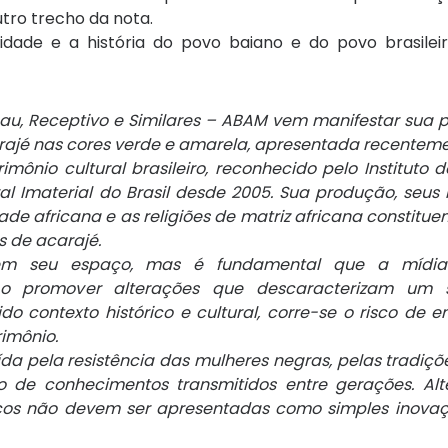
outro trecho da nota.
dade e a história do povo baiano e do povo brasileiro
gau, Receptivo e Similares – ABAM vem manifestar sua
ajé nas cores verde e amarela, apresentada recenteme
ônio cultural brasileiro, reconhecido pelo Instituto d
ral Imaterial do Brasil desde 2005. Sua produção, seus 
de africana e as religiões de matriz africana constit
s de acarajé.
tem seu espaço, mas é fundamental que a mídia
. Ao promover alterações que descaracterizam um 
ido contexto histórico e cultural, corre-se o risco de 
imônio.
da pela resistência das mulheres negras, pelas tradiç
ão de conhecimentos transmitidos entre gerações. Al
cos não devem ser apresentadas como simples inova