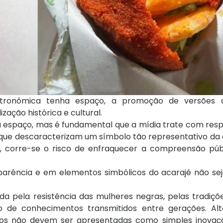
astronômica tenha espaço, a promoção de versões 
ização histórica e cultural.
 espaço, mas é fundamental que a mídia trate com resp
 que descaracterizam um símbolo tão representativo da 
ral, corre-se o risco de enfraquecer a compreensão púb
rência e em elementos simbólicos do acarajé não se
ída pela resistência das mulheres negras, pelas tradiç
ão de conhecimentos transmitidos entre gerações. Al
cos não devem ser apresentadas como simples inovaçã