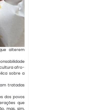
que alterem
onsabilidade
cultura afro-
lica sobre a
jam tratadas
ões dos povos
terações que
o, mas, sim,