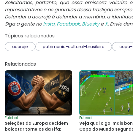
Solicitamos, portanto, que essa emissora valorize 
representativas e as guardiãs dessa tradição sempre
Defender o acarajé é defender a memória, a identidade
Siga a gente no
Insta
,
Facebook
,
Bluesky
e
X
. Envie de
Tópicos relacionados
acaraje
patrimonio-cultural-brasileiro
copa
Relacionadas
Futebol
Futebol
Seleções da Europa decidem
Veja qual o gol mais bon
boicotar torneios da Fifa;
Copa do Mundo segund