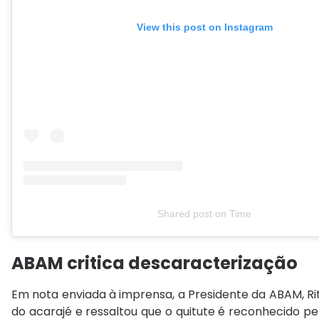
View this post on Instagram
Shared post
on
Time
I
ABAM critica descaracterização
n
s
Em nota enviada à imprensa, a Presidente da ABAM, R
t
do acarajé e ressaltou que o quitute é reconhecido pel
a