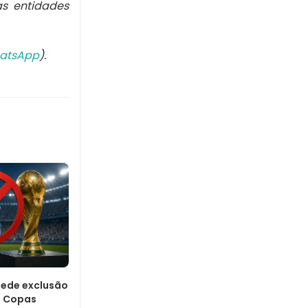
as entidades
atsApp
).
ede exclusão
s Copas