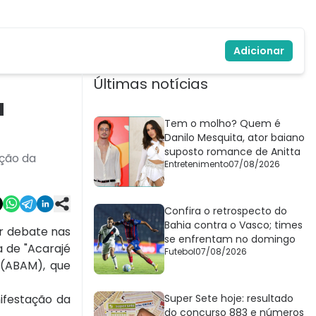
Adicionar
Últimas notícias
a
Tem o molho? Quem é
Danilo Mesquita, ator baiano
suposto romance de Anitta
ação da
Entretenimento
07/08/2026
Confira o retrospecto do
Bahia contra o Vasco; times
ar debate nas
se enfrentam no domingo
a de "Acarajé
Futebol
07/08/2026
 (ABAM), que
Super Sete hoje: resultado
do concurso 883 e números