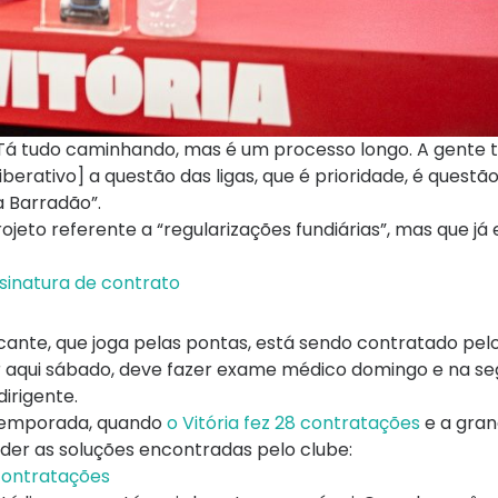
 Tá tudo caminhando, mas é um processo longo. A gente
rativo] a questão das ligas, que é prioridade, é questão 
 Barradão”.
jeto referente a “regularizações fundiárias”, mas que já
sinatura de contrato
cante, que joga pelas pontas, está sendo contratado pelo
 aqui sábado, deve fazer exame médico domingo e na s
irigente.
 temporada, quando
o Vitória fez 28 contratações
e a gran
nder as soluções encontradas pelo clube:
 contratações