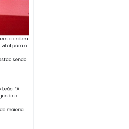
 tem a ordem
vital para o
 estão sendo
 Leão: “A
egunda a
de maioria