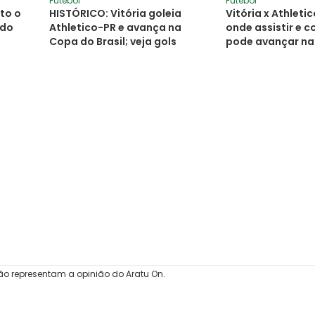
Futebol
Futebol
nto o
HISTÓRICO: Vitória goleia
Vitória x Athleti
 do
Athletico-PR e avança na
onde assistir e 
Copa do Brasil; veja gols
pode avançar na
Brasil
ão representam a opinião do Aratu On.