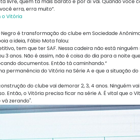
á livre, quem tá mais barato e por aí vai. Quando você 
ocê erra, erra muito”.
o Vitória
-Negro é transformação do clube em Sociedade Anônima
ia a ideia, Fábio Mota falou:
etitivo, tem que ter SAF. Nessa cadeira não está ninguém
u 3 anos. Não é assim, não é coisa do dia para a noite que
rocando documentos. Então tá caminhando.”
na permanência do Vitória na Série A e que a situação do
construção do clube vai demorar 2, 3, 4 anos. Ninguém vai 
Então, o Vitória precisa ficar na série A. É vital que o Vit
 vá zerando".