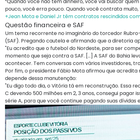
“Quando você não tem dinheiro, você vai buscar quem t
pouco, você erra pouco. Quando você contrata muito, v
+Jean Mota e Daniel Jr têm contratos rescindidos com 
Questão financeira e SAF
Um tema recorrente no imaginário do torcedor Rubro
(SAF). Pregando cautela e afirmando que a diretoria apo
"Eu acredito que o futebol do Nordeste, para ser comp
momento que seja contra a SAF. [...] A SAF do Bahia levo
acontecer. Tem conversas com vários investidores, t
Por fim, o presidente Fábio Mota afirmou que acredita 
depende dessa manutenção:
"Eu digo todo dia, o Vitória tá em reconstrução. Essa re
C devendo 500 milhões em 2, 3 anos, consegui pagar isso. 
série A, para que você continue pagando suas dívidas e