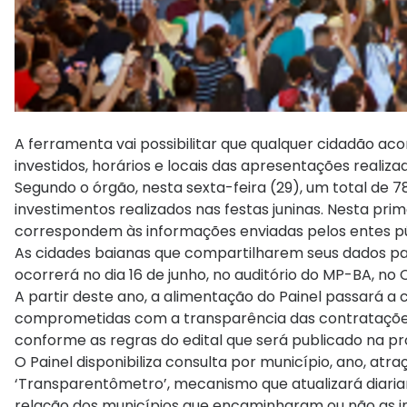
A ferramenta vai possibilitar que qualquer cidadão a
investidos, horários e locais das apresentações realiza
Segundo o órgão, nesta sexta-feira (29), um total de
investimentos realizados nas festas juninas. Nesta prim
correspondem às informações enviadas pelos entes pú
As cidades baianas que compartilharem seus dados par
ocorrerá no dia 16 de junho, no auditório do MP-BA, no
A partir deste ano, a alimentação do Painel passará 
comprometidas com a transparência das contratações
conforme as regras do edital que será publicado na próx
O Painel disponibiliza consulta por município, ano, at
‘Transparentômetro’, mecanismo que atualizará diaria
relação dos municípios que encaminharam ou não as i