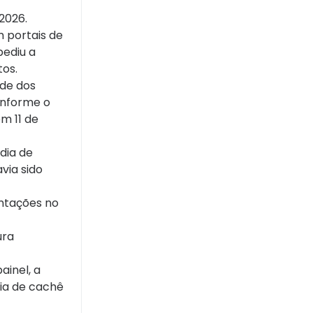
 2026.
m portais de
pediu a
tos.
ade dos
onforme o
m 11 de
dia de
via sido
entações no
ura
ainel, a
dia de cachê