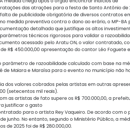
 A medida chega após o órgão encontrar indícios de
tratações das atrações para a festa de Santo Antônio de
 falta de publicidade obrigatória de diversos contratos e
mo medida preventiva contra o dano ao erário, o MP-BA 
umentação detalhada que justifique os altos investimen
 parâmetros técnicos rigorosos para validar a razoabilid
ocumento acessado pelo Aratu ON, o valor contratado, c
a de R$ 450.000,00 apresentação do cantor Léo Foguete e
o parâmetro de razoabilidade calculado com base na mé
hê de Maiara e Maraísa para o evento no município não ha
ia dos valores cobrados pelas artistas em outras apres
00 (setecentos mil reais).
m as artistas de fato supere os R$ 700.000,00, a prefeit
 justificar o gasto
ntratado para o artista Rey Vaqueiro. De acordo com o p
 de junho. No entanto, segundo o Ministério Público, a mé
os de 2025 foi de R$ 280.000,00.