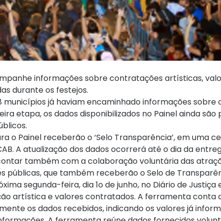
companhe informações sobre contratações artísticas, val
das durante os festejos.
 78 municípios já haviam encaminhado informações sobre 
eira etapa, os dados disponibilizados no Painel ainda são 
blicos.
a o Painel receberão o ‘Selo Transparência’, em uma c
 CAB. A atualização dos dados ocorrerá até o dia da entre
a contar também com a colaboração voluntária das atraçõ
 públicas, que também receberão o Selo de Transparên
ima segunda-feira, dia 1o de junho, no Diário de Justiça 
ração artística e valores contratados. A ferramenta conta
mente os dados recebidos, indicando os valores já infor
nformações. A ferramenta reúne dados fornecidos volun