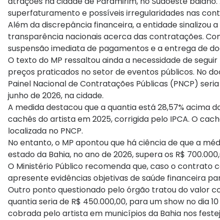
atrações na cidade de Paramirim, no Sudoeste baiano.
superfaturamento e possíveis irregularidades nas con
Além da discrepância financeira, a entidade sinalizou a
transparência nacionais acerca das contratações. Co
suspensão imediata de pagamentos e a entrega de doc
O texto do MP ressaltou ainda a necessidade de seguir
preços praticados no setor de eventos públicos. No d
Painel Nacional de Contratações Públicas (PNCP) seri
junho de 2026, na cidade.
A medida destacou que a quantia está 28,57% acima d
cachês do artista em 2025, corrigida pelo IPCA. O cac
localizada no PNCP.
No entanto, o MP apontou que há ciência de que a méd
estado da Bahia, no ano de 2026, supera os R$ 700.000,
O Ministério Público recomenda que, caso o contrato co
apresente evidências objetivas de saúde financeira para
Outro ponto questionado pelo órgão tratou do valor co
quantia seria de R$ 450.000,00, para um show no dia 10
cobrada pelo artista em municípios da Bahia nos festej