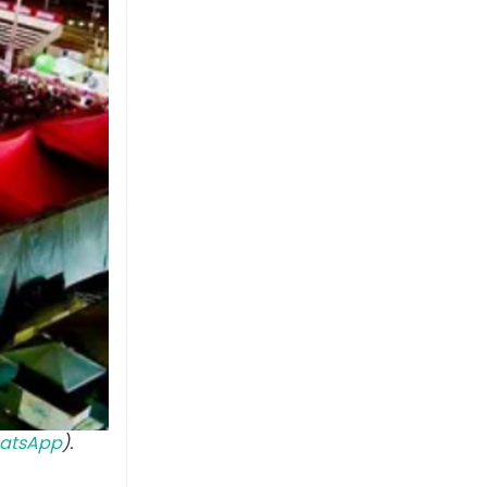
atsApp
).