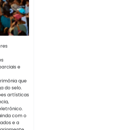
ores
os
parciais e
erimônia que
ga do selo.
es artísticas
cia,
eletrônico.
 ainda com o
mados e a
tariamente