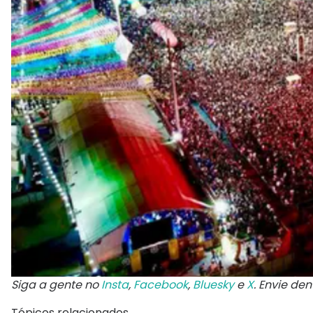
Siga a gente no
Insta
,
Facebook
,
Bluesky
e
X
. Envie de
Tópicos relacionados