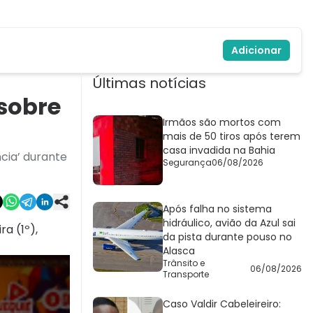
Adicionar
Últimas notícias
sobre
Irmãos são mortos com
mais de 50 tiros após terem
casa invadida na Bahia
cia’ durante
Segurança
06/08/2026
Após falha no sistema
hidráulico, avião da Azul sai
a (1º),
da pista durante pouso no
Alasca
Trânsito e
06/08/2026
Transporte
Caso Valdir Cabeleireiro: