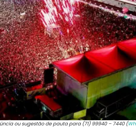
núncia ou sugestão de pauta para (71) 99940 – 7440 (
Wh