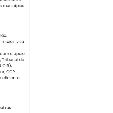
s municípios
hão.
mídias, visa
 com o apoio
 Tribunal de
UCIB),
oor, CCR
o eficiente
outras