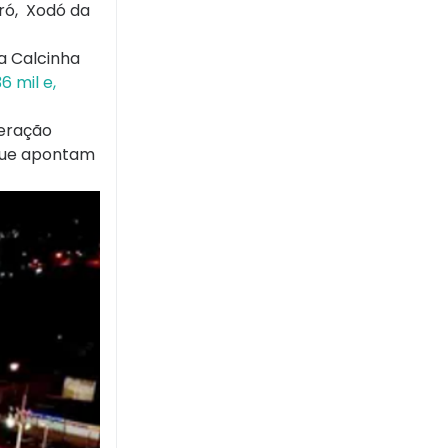
ró, Xodó da
 Calcinha
 mil e,
deração
 que apontam