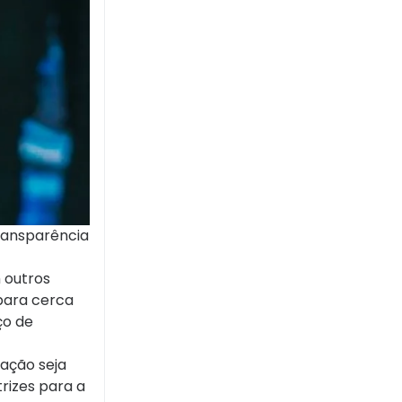
ransparência
 outros
para cerca
ço de
ação seja
rizes para a