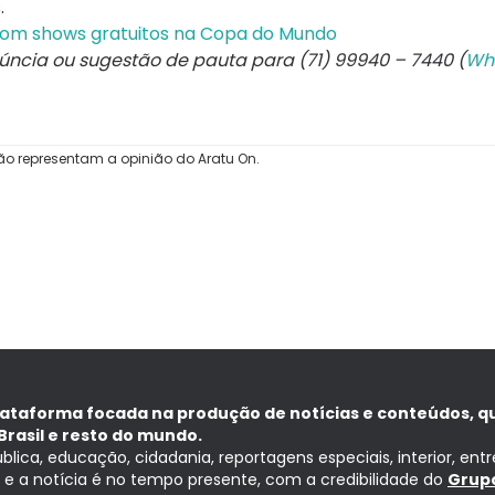
.
 com shows gratuitos na Copa do Mundo
núncia ou sugestão de pauta para (71) 99940 – 7440 (
Wh
ão representam a opinião do Aratu On.
lataforma focada na produção de notícias e conteúdos, q
Brasil e resto do mundo.
ública, educação, cidadania, reportagens especiais, interior, ent
ia e a notícia é no tempo presente, com a credibilidade do
Grupo