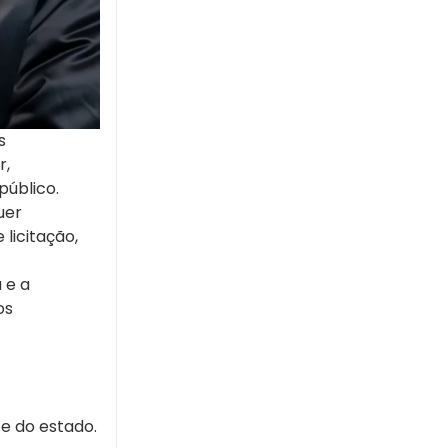
s
r,
público.
uer
licitação,
 e a
os
te do estado.