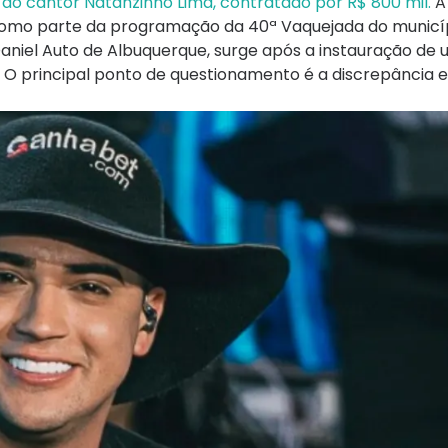
do cantor Natanzinho Lima, contratado por R$ 800 mil.
A
 como parte da programação da 40ª Vaquejada do municíp
niel Auto de Albuquerque, surge após a instauração de u
o. O principal ponto de questionamento é a discrepância e