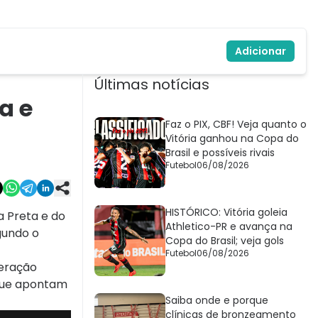
Adicionar
Últimas notícias
a e
Faz o PIX, CBF! Veja quanto o
Vitória ganhou na Copa do
Brasil e possíveis rivais
Futebol
06/08/2026
HISTÓRICO: Vitória goleia
 Preta e do
Athletico-PR e avança na
gundo o
Copa do Brasil; veja gols
Futebol
06/08/2026
deração
 que apontam
Saiba onde e porque
clínicas de bronzeamento