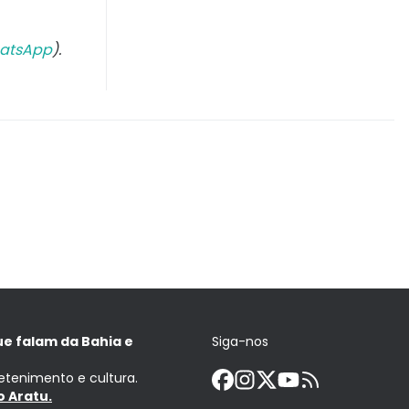
atsApp
).
ue falam da Bahia e
Siga-nos
retenimento e cultura.
 Aratu.