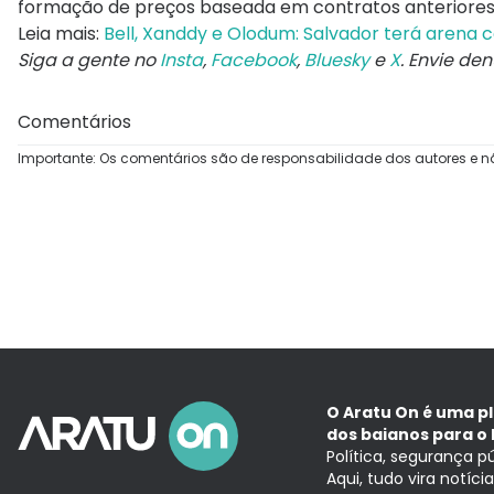
formação de preços baseada em contratos anteriores
Leia mais:
Bell, Xanddy e Olodum: Salvador terá arena
Siga a gente no
Insta
,
Facebook
,
Bluesky
e
X
. Envie de
Comentários
Importante: Os comentários são de responsabilidade dos autores e n
O Aratu On é uma p
dos baianos para o 
Política, segurança p
Aqui, tudo vira notíc