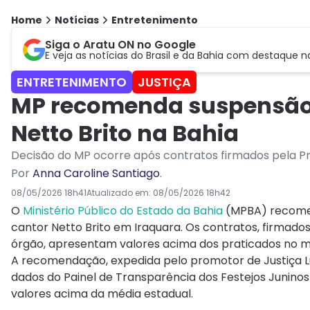
Home
Notícias
Entretenimento
Siga o Aratu ON no Google
E veja as notícias do Brasil e da Bahia com destaque n
ENTRETENIMENTO
JUSTIÇA
MP recomenda suspensão 
Netto Brito na Bahia
Decisão do MP ocorre após contratos firmados pela Pr
Por
Anna Caroline Santiago
.
08/05/2026 18h41
Atualizado em:
08/05/2026 18h42
O
Ministério Público do Estado da Bahia
(MPBA) recomen
cantor Netto Brito em Iraquara. Os contratos, firmado
órgão, apresentam valores acima dos praticados no 
A recomendação, expedida pelo promotor de Justiça Lu
dados do Painel de Transparência dos Festejos Junino
valores acima da média estadual.