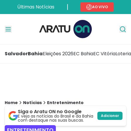
Últimas Notícias
AO VIVO
Salvador
Bahia
Eleições 2026
EC Bahia
EC Vitória
Loteri
Home
Notícias
Entretenimento
Siga o Aratu ON no Google
E veja as notícias do Brasil e da Bahia
Adicionar
com destaque nas suas buscas.
ENTRETENIMENTO