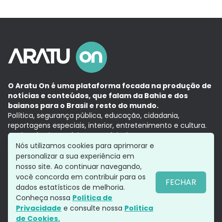
O Aratu On é uma plataforma focada na produção de
notícias e conteúdos, que falam da Bahia e dos
baianos para o Brasil e resto do mundo.
Política, segurança pública, educação, cidadania,
reportagens especiais, interior, entretenimento e cultura.
Aqui, tudo vira notícia e a notícia é no tempo presente,
com a credibilidade do
Grupo Aratu.
Nós utilizamos cookies para aprimorar e
Grupo Aratu
Política de privacidade
Anuncie conosco
personalizar a sua experiência em
nosso site. Ao continuar navegando,
você concorda em contribuir para os
FECHAR
dados estatísticos de melhoria.
Siga-nos
Conheça nossa
Política de
Privacidade
e consulte nossa
Política
de Cookies.