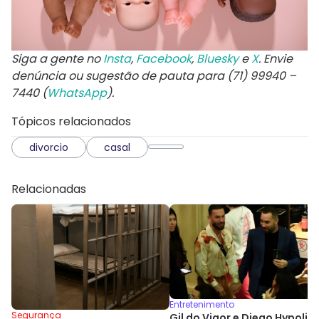
Siga a gente no
Insta
,
Facebook
,
Bluesky
e
X
. Envie
denúncia ou sugestão de pauta para (71) 99940 –
7440 (
WhatsApp
).
Tópicos relacionados
divorcio
casal
Relacionadas
Entretenimento
Segurança
Gil do Vigor e Diego Hypolit