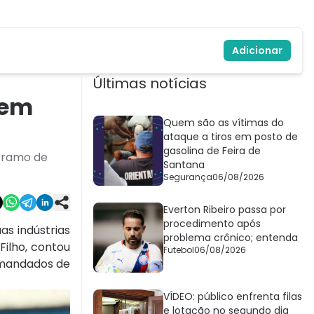
Adicionar
Últimas notícias
 em
Quem são as vítimas do
ataque a tiros em posto de
gasolina de Feira de
o ramo de
Santana
Segurança
06/08/2026
Everton Ribeiro passa por
procedimento após
as indústrias
problema crônico; entenda
Filho, contou
Futebol
06/08/2026
s mandados de
VÍDEO: público enfrenta filas
e lotação no segundo dia