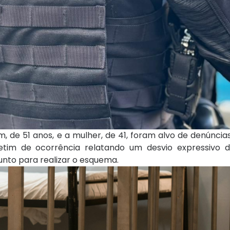
de 51 anos, e a mulher, de 41, foram alvo de denúncias
etim de ocorrência relatando um desvio expressivo d
nto para realizar o esquema.