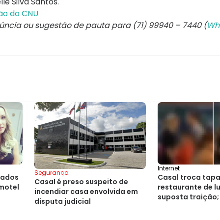
le Silva Santos.
ção do CNU
núncia ou sugestão de pauta para (71) 99940 – 7440 (
Wh
Internet
Segurança
rados
Casal troca tap
Casal é preso suspeito de
motel
restaurante de l
incendiar casa envolvida em
suposta traição;
disputa judicial