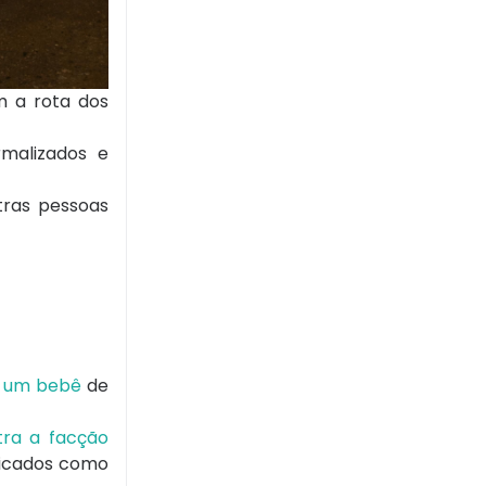
m a rota dos
rmalizados e
tras pessoas
e um bebê
de
tra a facção
ificados como