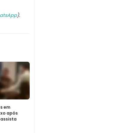
atsApp
).
as em
uxo após
 assista