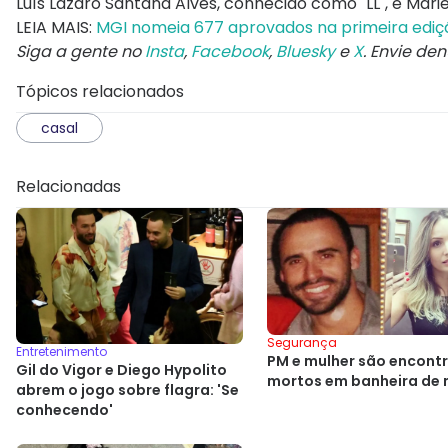
Luís Lázaro Santana Alves, conhecido como "LL", e Mariel
LEIA MAIS:
MGI nomeia 677 aprovados na primeira edi
Siga a gente no
Insta
,
Facebook
,
Bluesky
e
X
. Envie de
Tópicos relacionados
casal
Relacionadas
Segurança
Entretenimento
PM e mulher são encont
Gil do Vigor e Diego Hypolito
mortos em banheira de 
abrem o jogo sobre flagra: 'Se
conhecendo'