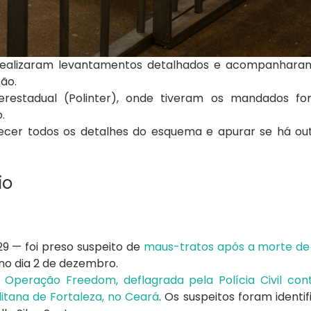
T realizaram levantamentos detalhados e acompanhara
são.
restadual (Polinter), onde tiveram os mandados fo
.
arecer todos os detalhes do esquema e apurar se há ou
io
 — foi preso suspeito de
maus-tratos ap
ós a morte d
 no dia 2 de dezembro.
a
Operação Freedom, deflagrada pela Polícia Civil con
itana de Fortaleza, no Ceará
. Os suspeitos foram ident