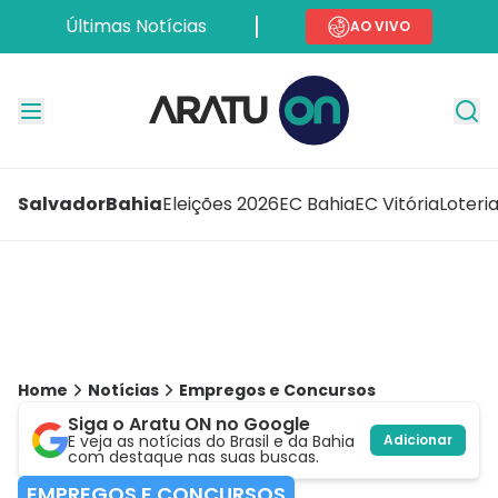
Últimas Notícias
AO VIVO
Salvador
Bahia
Eleições 2026
EC Bahia
EC Vitória
Loteri
Home
Notícias
Empregos e Concursos
Siga o Aratu ON no Google
E veja as notícias do Brasil e da Bahia
Adicionar
com destaque nas suas buscas.
EMPREGOS E CONCURSOS