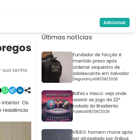
Adicionar
Últimas notícias
pregos
Fundador de facção é
mantido preso após
ordenar sequestro de
r sua senha
adolescente em Salvador
Segurança
08/08/2026
Bahia x Vasco: veja onde
assistir ao jogo da 22ª
interior. Os
rodada do Brasileirão
 residência
Futebol
08/08/2026
VÍDEO: homem morre após
ser atropelado por ônibus