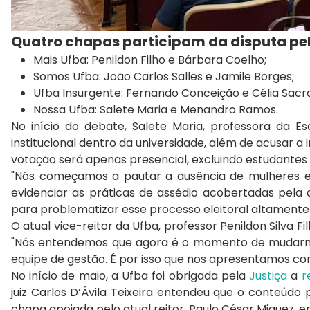
Quatro chapas participam da disputa pela
Mais Ufba:
Penildon Filho
e
Bárbara Coelho
;
Somos Ufba:
João Carlos Salles
e
Jamile Borges
;
Ufba Insurgente:
Fernando Conceição
e
Célia Sac
Nossa Ufba:
Salete Maria
e
Menandro Ramos
.
No início do debate, Salete Maria, professora da E
institucional dentro da universidade, além de acusar a 
votação será apenas presencial, excluindo estudantes 
"Nós começamos a pautar a ausência de mulheres e 
evidenciar as práticas de assédio acobertadas pela a
para problematizar esse processo eleitoral altamente
O atual vice-reitor da Ufba, professor Penildon Silva F
"Nós entendemos que agora é o momento de mudarmo
equipe de gestão. É por isso que nos apresentamos co
No início de maio, a Ufba foi obrigada pela
Justiça
a
r
juiz Carlos D’Ávila Teixeira entendeu que o conteúdo 
chapa apoiada pelo atual reitor, Paulo César Miguez, e