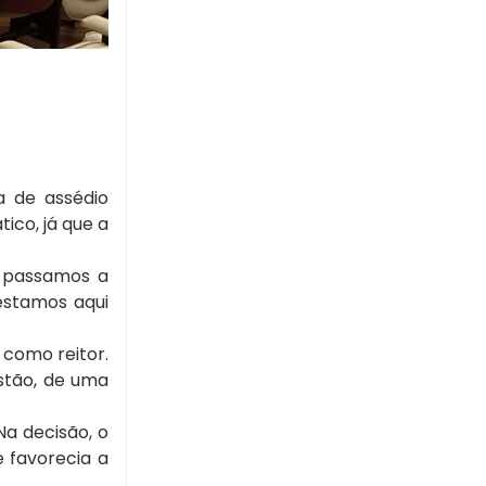
a de assédio
ico, já que a
e passamos a
 estamos aqui
 como reitor.
stão, de uma
 Na decisão, o
e favorecia a