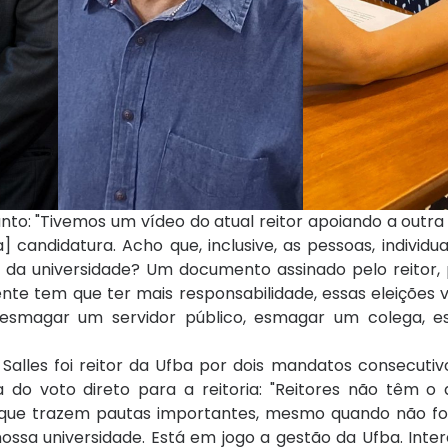
unto: "Tivemos um vídeo do atual reitor apoiando a outra
andidatura. Acho que, inclusive, as pessoas, individu
te da universidade? Um documento assinado pelo reitor, 
te tem que ter mais responsabilidade, essas eleições 
 esmagar um servidor público, esmagar um colega, 
Salles foi reitor da Ufba por dois mandatos consecutiv
 do voto direto para a reitoria: "Reitores não têm o 
orque trazem pautas importantes, mesmo quando não f
ssa universidade. Está em jogo a gestão da Ufba. Inte