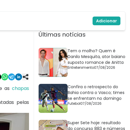
Adicionar
Últimas notícias
Tem o molho? Quem é
Danilo Mesquita, ator baiano
suposto romance de Anitta
Entretenimento
07/08/2026
Confira o retrospecto do
re as
chapas
Bahia contra o Vasco; times
se enfrentam no domingo
ntadas pelas
Futebol
07/08/2026
Super Sete hoje: resultado
do concurso 883 e números