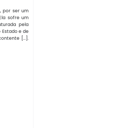
, por ser um
Ela sofre um
uturada pela
o Estado e de
tente [...].