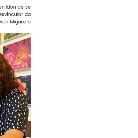
enildon de se
esvincular da
ésar Miguez e