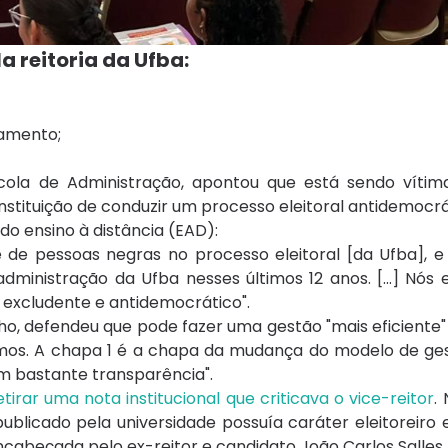
 reitoria da Ufba:
ramento
;
scola de Administração, apontou que está sendo vítim
instituição de conduzir um processo eleitoral antidemocrát
do ensino à distância (EAD):
de pessoas negras no processo eleitoral [da Ufba], 
dministração da Ufba nesses últimos 12 anos. [...] Nós
 excludente e antidemocrático".
ilho, defendeu que pode fazer uma gestão "mais eficiente"
s. A chapa 1 é a chapa da mudança do modelo de ge
m bastante transparência".
etirar uma nota institucional que criticava o vice-reitor
.
publicado pela universidade possuía caráter eleitoreiro 
ncabeçada pelo ex-reitor e candidato João Carlos Salles.