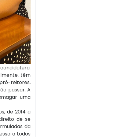
 candidatura.
almente, têm
pró-reitores,
vão passar. A
esmagar uma
os, de 2014 a
direito de se
ormuladas da
ressa a todos