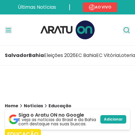
Últimas Notícias
AO VIVO
Salvador
Bahia
Eleições 2026
EC Bahia
EC Vitória
Loteri
Home
Notícias
Educação
Siga o Aratu ON no Google
E veja as notícias do Brasil e da Bahia
Adicionar
com destaque nas suas buscas.
EDUCAÇÃO