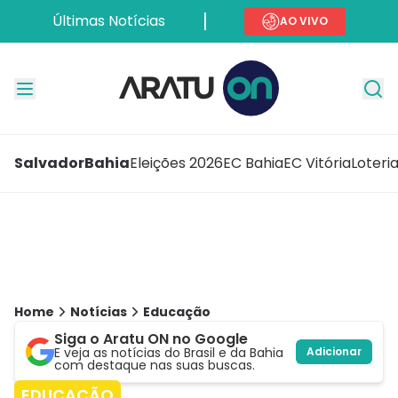
Últimas Notícias
AO VIVO
Salvador
Bahia
Eleições 2026
EC Bahia
EC Vitória
Loteri
Home
Notícias
Educação
Siga o Aratu ON no Google
E veja as notícias do Brasil e da Bahia
Adicionar
com destaque nas suas buscas.
EDUCAÇÃO