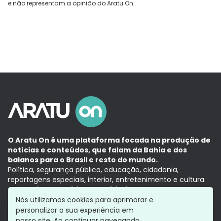
e não representam a opinião do Aratu On.
O Aratu On é uma plataforma focada na produção de
notícias e conteúdos, que falam da Bahia e dos
baianos para o Brasil e resto do mundo.
Política, segurança pública, educação, cidadania,
reportagens especiais, interior, entretenimento e cultura.
Aqui, tudo vira notícia e a notícia é no tempo presente,
com a credibilidade do
Grupo Aratu.
Nós utilizamos cookies para aprimorar e
Grupo Aratu
Política de privacidade
Anuncie conosco
personalizar a sua experiência em
nosso site. Ao continuar navegando,