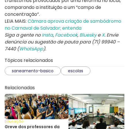
transtornos provocados por uma reforma no local,
comparando a instituição a um “campo de
concentração”.
LEIA MAIS:
Câmara aprova criação de sambódromo
no Carnaval de Salvador; entenda
Siga a gente no
Insta
,
Facebook
,
Bluesky
e
X
. Envie
denúncia ou sugestão de pauta para (71) 99940 –
7440 (
WhatsApp
).
Tópicos relacionados
saneamento-basico
escolas
Relacionadas
Educação
Greve dos professores da