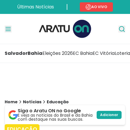
Últimas Notícias
AO VIVO
Salvador
Bahia
Eleições 2026
EC Bahia
EC Vitória
Loteri
Home
Notícias
Educação
Siga o Aratu ON no Google
E veja as notícias do Brasil e da Bahia
Adicionar
com destaque nas suas buscas.
EDUCAÇÃO