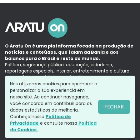
O Aratu On é uma plataforma focada na produção de
notícias e conteúdos, que falam da Bahia e dos
baianos para o Brasil e resto do mundo.
Política, segurança pública, educação, cidadania,
reportagens especiais, interior, entretenimento e cultura.
Aqui, tudo vira notícia e a notícia é no tempo presente,
com a credibilidade do
Grupo Aratu.
Nós utilizamos cookies para aprimorar e
Grupo Aratu
Política de privacidade
Anuncie conosco
personalizar a sua experiência em
nosso site. Ao continuar navegando,
você concorda em contribuir para os
FECHAR
dados estatísticos de melhoria.
Siga-nos
Conheça nossa
Política de
Privacidade
e consulte nossa
Política
de Cookies.