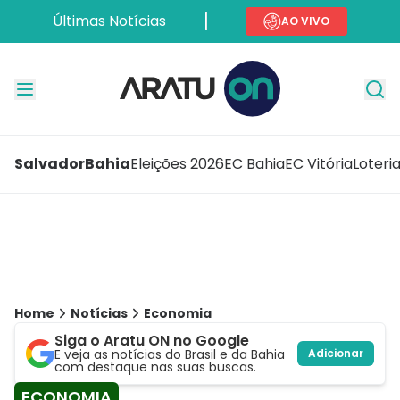
Últimas Notícias
AO VIVO
Salvador
Bahia
Eleições 2026
EC Bahia
EC Vitória
Loteri
Home
Notícias
Economia
Siga o Aratu ON no Google
E veja as notícias do Brasil e da Bahia
Adicionar
com destaque nas suas buscas.
ECONOMIA