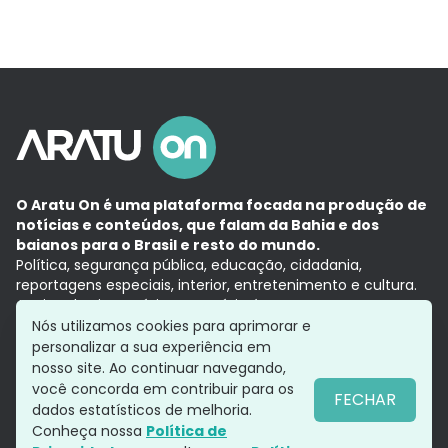
O Aratu On é uma plataforma focada na produção de
notícias e conteúdos, que falam da Bahia e dos
baianos para o Brasil e resto do mundo.
Política, segurança pública, educação, cidadania,
reportagens especiais, interior, entretenimento e cultura.
Aqui, tudo vira notícia e a notícia é no tempo presente,
com a credibilidade do
Grupo Aratu.
Nós utilizamos cookies para aprimorar e
Grupo Aratu
Política de privacidade
Anuncie conosco
personalizar a sua experiência em
nosso site. Ao continuar navegando,
você concorda em contribuir para os
FECHAR
dados estatísticos de melhoria.
Siga-nos
Conheça nossa
Política de