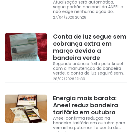
Atualização será automática,
segue padrão nacional da ANEEL e
não exige nenhuma ação do
consumidor
27/04/2026 20h28
Conta de luz segue sem
cobrança extra em
março devido a
bandeira verde
Segundo anúncio feito pela Aneel
com a manutenção da bandeira
verde, a conta de luz seguirá sem
cobrança extra no mês de março
28/02/2026 12h39
Energia mais barata:
Aneel reduz bandeira
tarifária em outubro
Aneel confirma redução na
bandeira tarifária em outubro para
vermelha patamar 1 e conta de