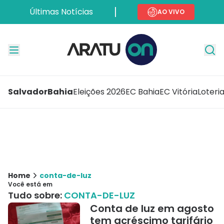
Últimas Notícias
AO VIVO
Salvador
Bahia
Eleições 2026
EC Bahia
EC Vitória
Loteri
Home
conta-de-luz
Você está em
Tudo sobre:
CONTA-DE-LUZ
Conta de luz em agosto
tem acréscimo tarifário