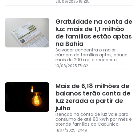
energia terá custo menor
26/09/2025 19h25
Gratuidade na conta de
luz: mais de 1,1 milhão
de famílias estão aptas
na Bahia
Salvador concentra o maior
número de famílias aptas, pouco
mais de 200 mil, a receber o
benefício da Tarifa Social de
19/08/2025 17h32
Energia Elétrica
Mais de 6,18 milhões de
baianos terão conta de
luz zerada a partir de
julho
Isenção na conta de luz vale para
consumo de até 80 kWh por mês e
atende famílias do CadÚnico
11/07/2025 12h49