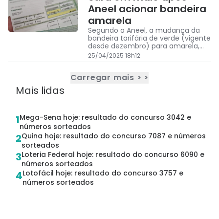
Aneel acionar bandeira
amarela
Segundo a Aneel, a mudança da
bandeira tarifária de verde (vigente
desde dezembro) para amarela,
com o aumento no valor da conta
25/04/2025 18h12
de luz, ocorre devido à redução das
chuvas no país,
Carregar mais > >
Mais lidas
Mega-Sena hoje: resultado do concurso 3042 e
1
números sorteados
Quina hoje: resultado do concurso 7087 e números
2
sorteados
Loteria Federal hoje: resultado do concurso 6090 e
3
números sorteados
Lotofácil hoje: resultado do concurso 3757 e
4
números sorteados