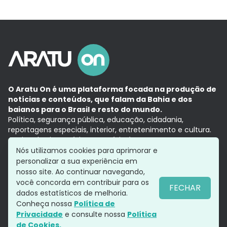
O Aratu On é uma plataforma focada na produção de
notícias e conteúdos, que falam da Bahia e dos
baianos para o Brasil e resto do mundo.
Política, segurança pública, educação, cidadania,
reportagens especiais, interior, entretenimento e cultura.
Aqui, tudo vira notícia e a notícia é no tempo presente,
com a credibilidade do
Grupo Aratu.
Nós utilizamos cookies para aprimorar e
Grupo Aratu
Política de privacidade
Anuncie conosco
personalizar a sua experiência em
nosso site. Ao continuar navegando,
você concorda em contribuir para os
FECHAR
dados estatísticos de melhoria.
Siga-nos
Conheça nossa
Política de
Privacidade
e consulte nossa
Política
de Cookies.