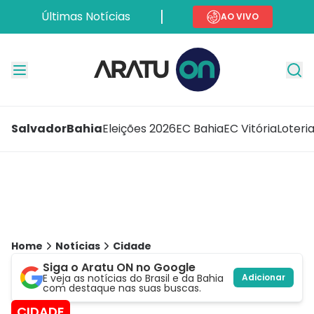
Últimas Notícias
AO VIVO
Salvador
Bahia
Eleições 2026
EC Bahia
EC Vitória
Loteri
Home
Notícias
Cidade
Siga o Aratu ON no Google
E veja as notícias do Brasil e da Bahia
Adicionar
com destaque nas suas buscas.
CIDADE