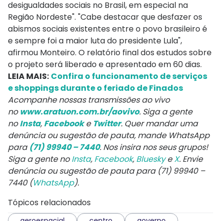
desigualdades sociais no Brasil, em especial na
Região Nordeste". "Cabe destacar que desfazer os
abismos sociais existentes entre o povo brasileiro é
e sempre foi a maior luta do presidente Lula",
afirmou Monteiro. O relatório final dos estudos sobre
o projeto será liberado e apresentado em 60 dias.
LEIA MAIS:
Confira o funcionamento de serviços
e shoppings durante o feriado de Finados
Acompanhe nossas transmissões ao vivo
no
www.aratuon.com.br/aovivo
. Siga a gente
no
Insta
,
Facebook
e
Twitter
. Quer mandar uma
denúncia ou sugestão de pauta, mande WhatsApp
para
(71) 99940 – 7440
. Nos insira nos seus grupos!
Siga a gente no
Insta
,
Facebook
,
Bluesky
e
X
. Envie
denúncia ou sugestão de pauta para (71) 99940 –
7440 (
WhatsApp
).
Tópicos relacionados
aeroespacial
centro
governo