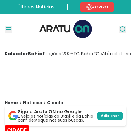
Últimas Notícias
AO VIVO
Salvador
Bahia
Eleições 2026
EC Bahia
EC Vitória
Loteri
Home
Notícias
Cidade
Siga o Aratu ON no Google
E veja as notícias do Brasil e da Bahia
Adicionar
com destaque nas suas buscas.
CIDADE