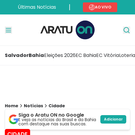
Últimas Notícias
AO VIVO
Salvador
Bahia
Eleições 2026
EC Bahia
EC Vitória
Loteri
Home
Notícias
Cidade
Siga o Aratu ON no Google
E veja as notícias do Brasil e da Bahia
Adicionar
com destaque nas suas buscas.
CIDADE