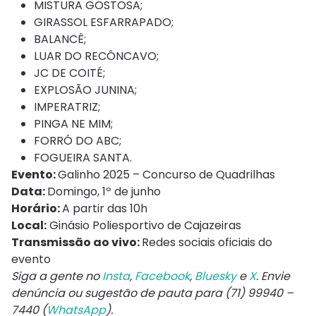
MISTURA GOSTOSA;
GIRASSOL ESFARRAPADO;
BALANCÊ;
LUAR DO RECÔNCAVO;
JC DE COITÉ;
EXPLOSÃO JUNINA;
IMPERATRIZ;
PINGA NE MIM;
FORRÓ DO ABC;
FOGUEIRA SANTA.
Evento:
Galinho 2025 – Concurso de Quadrilhas
Data:
Domingo, 1º de junho
Horário:
A partir das 10h
Local:
Ginásio Poliesportivo de Cajazeiras
Transmissão ao vivo:
Redes sociais oficiais do
evento
Siga a gente no
Insta
,
Facebook
,
Bluesky
e
X
. Envie
denúncia ou sugestão de pauta para (71) 99940 –
7440 (
WhatsApp
).