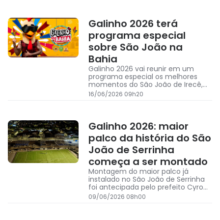
Galinho 2026 terá
programa especial
sobre São João na
Bahia
Galinho 2026 vai reunir em um
programa especial os melhores
momentos do São João de Irecê,
Jequié e Serrinha
16/06/2026 09h20
Galinho 2026: maior
palco da história do São
João de Serrinha
começa a ser montado
Montagem do maior palco já
instalado no São João de Serrinha
foi antecipada pelo prefeito Cyro
Novais em publicação nas redes
09/06/2026 08h00
sociais