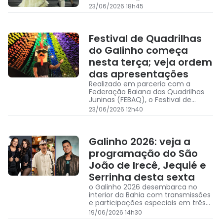
normalmente nos dias 23 e 24 de
23/06/2026 18h45
junho, em parceria com a
Federação Baiana das Quadrilhas
Juninas (FEBAQ)
Festival de Quadrilhas
do Galinho começa
nesta terça; veja ordem
das apresentações
Realizado em parceria com a
Federação Baiana das Quadrilhas
Juninas (FEBAQ), o Festival de
Quadrilhas acontecerá nos dias 23
23/06/2026 12h40
e 24 de junho
Galinho 2026: veja a
programação do São
João de Irecê, Jequié e
Serrinha desta sexta
o Galinho 2026 desembarca no
interior da Bahia com transmissões
e participações especiais em três
dos principais destinos juninos do
19/06/2026 14h30
estado: Irecê, Jequié e Serrinha