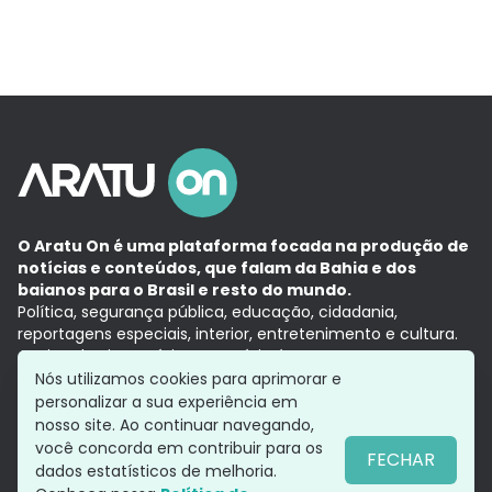
O Aratu On é uma plataforma focada na produção de
notícias e conteúdos, que falam da Bahia e dos
baianos para o Brasil e resto do mundo.
Política, segurança pública, educação, cidadania,
reportagens especiais, interior, entretenimento e cultura.
Aqui, tudo vira notícia e a notícia é no tempo presente,
com a credibilidade do
Grupo Aratu.
Nós utilizamos cookies para aprimorar e
Grupo Aratu
Política de privacidade
Anuncie conosco
personalizar a sua experiência em
nosso site. Ao continuar navegando,
você concorda em contribuir para os
FECHAR
dados estatísticos de melhoria.
Siga-nos