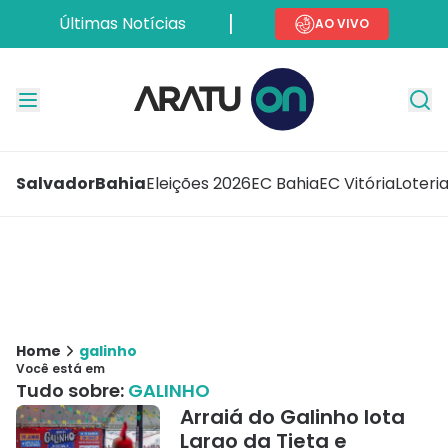
Últimas Notícias
AO VIVO
Salvador
Bahia
Eleições 2026
EC Bahia
EC Vitória
Loteri
Home
galinho
Você está em
Tudo sobre:
GALINHO
Arraiá do Galinho lota
Largo da Tieta e