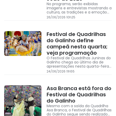
No programa, serão exibidas
imagens e entrevistas mostrando a
cultura, as tradições e a emoção
do São João das cidades de Irecê,
26/06/2026 10h25
Jequié e Serrinha, por onde o
Galinho passou.
Festival de Quadrilhas
do Galinho define
campeã nesta quarta;
veja programação
O Festival de Quadrilhas Juninas do
Galinho chega ao último dia de
apresentações nesta quarta-feira
(24)
24/06/2026 11h55
Asa Branca está fora do
Festival de Quadrilhas
do Galinho
Mesmo com a saída da Quadrilha
Asa Branca, o Festival de Quadrilhas
do Galinho segue sendo realizado