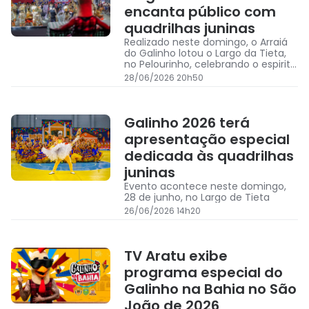
encanta público com
quadrilhas juninas
Realizado neste domingo, o Arraiá
do Galinho lotou o Largo da Tieta,
no Pelourinho, celebrando o espirito
junino com apresentações de
28/06/2026 20h50
quadrilhas
Galinho 2026 terá
apresentação especial
dedicada às quadrilhas
juninas
Evento acontece neste domingo,
28 de junho, no Largo de Tieta
26/06/2026 14h20
TV Aratu exibe
programa especial do
Galinho na Bahia no São
João de 2026