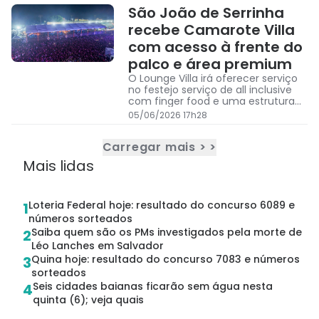
São João de Serrinha
recebe Camarote Villa
com acesso à frente do
palco e área premium
O Lounge Villa irá oferecer serviço
no festejo serviço de all inclusive
com finger food e uma estrutura
diferenciada
05/06/2026 17h28
Carregar mais > >
Mais lidas
Loteria Federal hoje: resultado do concurso 6089 e
1
números sorteados
Saiba quem são os PMs investigados pela morte de
2
Léo Lanches em Salvador
Quina hoje: resultado do concurso 7083 e números
3
sorteados
Seis cidades baianas ficarão sem água nesta
4
quinta (6); veja quais