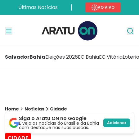
Últimas Notícias
AO VIVO
Salvador
Bahia
Eleições 2026
EC Bahia
EC Vitória
Loteri
Home
Notícias
Cidade
Siga o Aratu ON no Google
E veja as notícias do Brasil e da Bahia
Adicionar
com destaque nas suas buscas.
CIDADE