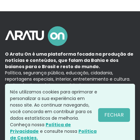
O Aratu On é uma plataforma focada na produção de
notícias e conteúdos, que falam da Bahia e dos
baianos para o Brasil e resto do mundo.
Política, segurança pública, educação, cidadania,
reportagens especiais, interior, entretenimento e cultura.
Aqui, tudo vira notícia e a notícia é no tempo presente,
com a credibilidade do
Grupo Aratu.
Nós utilizamos cookies para aprimorar e
Grupo Aratu
Política de privacidade
Anuncie conosco
personalizar a sua experiência em
nosso site. Ao continuar navegando,
você concorda em contribuir para os
FECHAR
dados estatísticos de melhoria.
Siga-nos
Conheça nossa
Política de
Privacidade
e consulte nossa
Política
de Cookies.