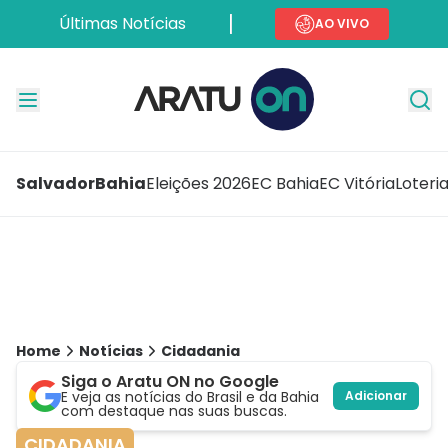
Últimas Notícias
AO VIVO
Salvador
Bahia
Eleições 2026
EC Bahia
EC Vitória
Loteri
Home
Notícias
Cidadania
Siga o Aratu ON no Google
E veja as notícias do Brasil e da Bahia
Adicionar
com destaque nas suas buscas.
CIDADANIA