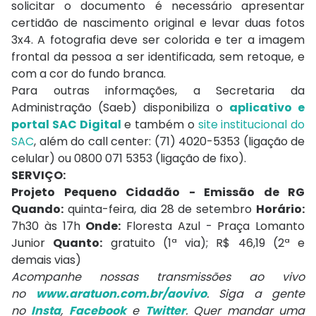
solicitar o documento é necessário apresentar
certidão de nascimento original e levar duas fotos
3x4. A fotografia deve ser colorida e ter a imagem
frontal da pessoa a ser identificada, sem retoque, e
com a cor do fundo branca.
Para outras informações, a Secretaria da
Administração (Saeb) disponibiliza o
aplicativo e
portal SAC Digital
e também o
site institucional do
SAC
, além do call center: (71) 4020-5353 (ligação de
celular) ou 0800 071 5353 (ligação de fixo).
SERVIÇO:
Projeto Pequeno Cidadão - Emissão de RG
Quando:
quinta-feira, dia 28 de setembro
Horário:
7h30 às 17h
Onde:
Floresta Azul - Praça Lomanto
Junior
Quanto:
gratuito (1ª via); R$ 46,19 (2ª e
demais vias)
Acompanhe nossas transmissões ao vivo
no
www.aratuon.com.br/aovivo
. Siga a gente
no
Insta
,
Facebook
e
Twitter
. Quer mandar uma