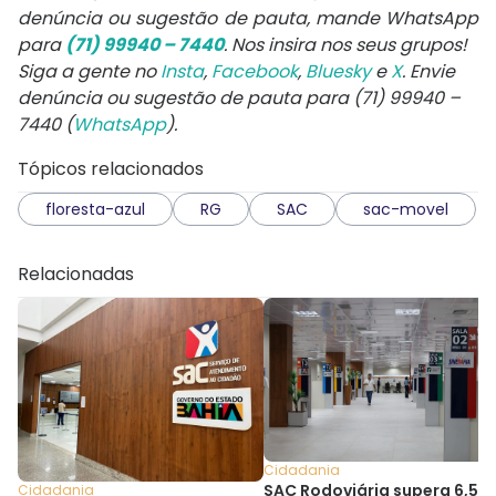
denúncia ou sugestão de pauta, mande WhatsApp
para
(71) 99940 – 7440
. Nos insira nos seus grupos!
Siga a gente no
Insta
,
Facebook
,
Bluesky
e
X
. Envie
denúncia ou sugestão de pauta para (71) 99940 –
7440 (
WhatsApp
).
Tópicos relacionados
floresta-azul
RG
SAC
sac-movel
Relacionadas
Cidadania
SAC Rodoviária supera 6,5 m
Cidadania