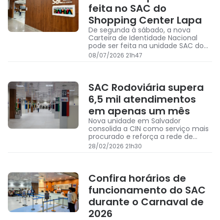
feita no SAC do
Shopping Center Lapa
De segunda à sábado, a nova
Carteira de Identidade Nacional
pode ser feita na unidade SAC do
Shopping Center Lapa, no Centro
08/07/2026 21h47
de Salvador
SAC Rodoviária supera
6,5 mil atendimentos
em apenas um mês
Nova unidade em Salvador
consolida a CIN como serviço mais
procurado e reforça a rede de
cidadania na capital
28/02/2026 21h30
Confira horários de
funcionamento do SAC
durante o Carnaval de
2026