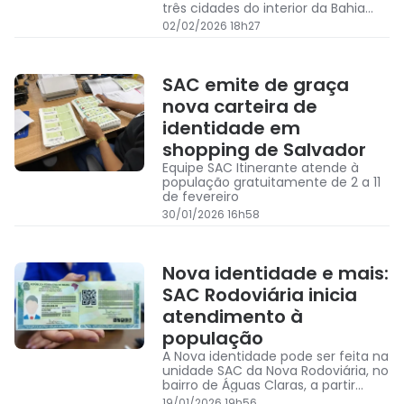
três cidades do interior da Bahia
entre 3 e 10 de fevereiro
02/02/2026 18h27
SAC emite de graça
nova carteira de
identidade em
shopping de Salvador
Equipe SAC Itinerante atende à
população gratuitamente de 2 a 11
de fevereiro
30/01/2026 16h58
Nova identidade e mais:
SAC Rodoviária inicia
atendimento à
população
A Nova identidade pode ser feita na
unidade SAC da Nova Rodoviária, no
bairro de Águas Claras, a partir
desta terça-feira, com
19/01/2026 19h56