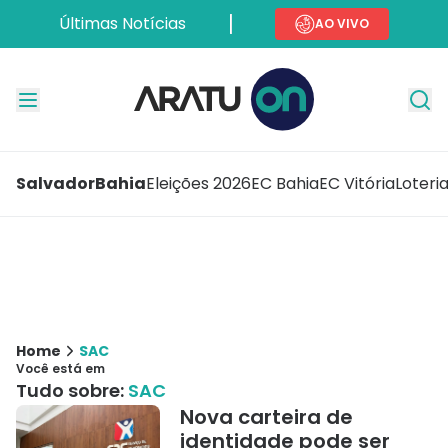
Últimas Notícias
AO VIVO
Salvador
Bahia
Eleições 2026
EC Bahia
EC Vitória
Loteri
Home
SAC
Você está em
Tudo sobre:
SAC
Nova carteira de
identidade pode ser