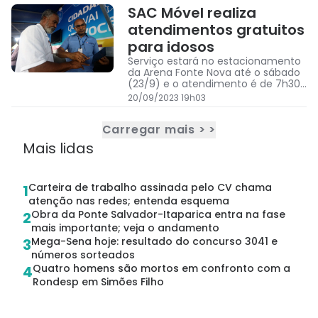
SAC Móvel realiza
atendimentos gratuitos
para idosos
Serviço estará no estacionamento
da Arena Fonte Nova até o sábado
(23/9) e o atendimento é de 7h30
às 17h
20/09/2023 19h03
Carregar mais > >
Mais lidas
Carteira de trabalho assinada pelo CV chama
1
atenção nas redes; entenda esquema
Obra da Ponte Salvador-Itaparica entra na fase
2
mais importante; veja o andamento
Mega-Sena hoje: resultado do concurso 3041 e
3
números sorteados
Quatro homens são mortos em confronto com a
4
Rondesp em Simões Filho