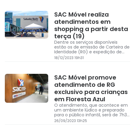
SAC Móvel realiza
atendimentos em
shopping a partir desta
terça (19)
Dentre os serviços disponíveis
estão os de emissão de Carteira de
Identidade (RG) e expedição de
Certidão de Antecedentes
18/12/2023 19h31
Criminais
SAC Móvel promove
atendimento de RG
exclusivo para crianças
em Floresta Azul
O atendimento, que acontece em
um ambiente lúdico e preparado
para o público infantil, será de 7h30
às 17h, por ordem de chegada
26/09/2023 13h25