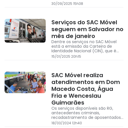
entre os dias 1 e 3 de outubro
30/09/2025 15h38
Serviços do SAC Móvel
seguem em Salvador no
mês de janeiro
Dentre os serviços no SAC Móvel
está a emissão da Carteira de
Identidade Nacional (CIN), que é
gratuita e está disponível nas três
15/01/2025 20h15
carretas
SAC Móvel realiza
atendimentos em Dom
Macedo Costa, Água
Fria e Wenceslau
Guimarães
Os serviços disponíveis são RG,
antecedentes criminais,
recadastramento de aposentados
e pensionistas do Estado e
18/03/2024 12h40
Ouvidoria Geral do Estado (OGE)