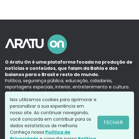
O Aratu On é uma plataforma focada na produção de
notícias e conteúdos, que falam da Bahia e dos
baianos para o Brasil e resto do mundo.
Política, segurança pública, educação, cidadania,
reportagens especiais, interior, entretenimento e cultura.
Aqui, tudo vira notícia e a notícia é no tempo presente,
com a credibilidade do
Grupo Aratu.
Nós utilizamos cookies para aprimorar e
Grupo Aratu
Política de privacidade
Anuncie conosco
personalizar a sua experiência em
nosso site. Ao continuar navegando,
você concorda em contribuir para os
FECHAR
dados estatísticos de melhoria.
Siga-nos
Conheça nossa
Política de
Privacidade
e consulte nossa
Política