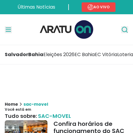
Últimas Notícias
AO VIVO
Salvador
Bahia
Eleições 2026
EC Bahia
EC Vitória
Loteri
Home
sac-movel
Você está em
Tudo sobre:
SAC-MOVEL
Confira horários de
funcionamento do SAC