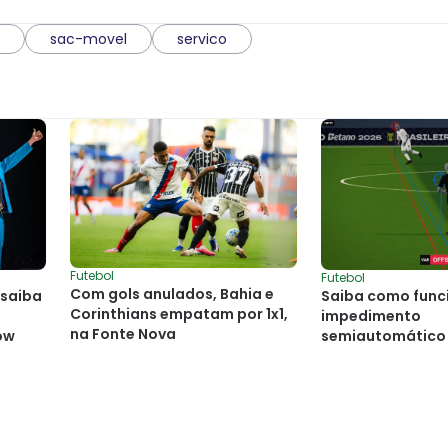
sac-movel
servico
Futebol
Futebol
Com gols anulados, Bahia e
 saiba
Saiba como func
Corinthians empatam por 1x1,
impedimento
na Fonte Nova
ow
semiautomático 
jogos da Série A