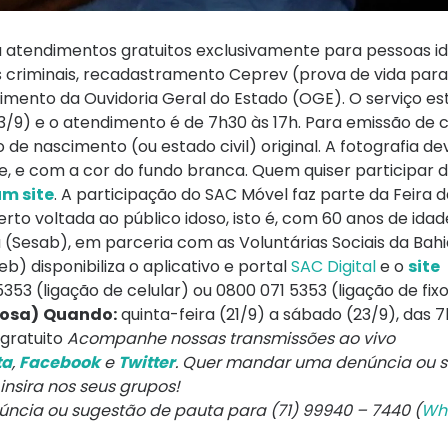
zará atendimentos gratuitos exclusivamente para pessoas 
s criminais, recadastramento Ceprev (prova de vida para
imento da Ouvidoria Geral do Estado (OGE). O serviço es
9) e o atendimento é de 7h30 às 17h. Para emissão de c
 de nascimento (ou estado civil) original. A fotografia de
e, e com a cor do fundo branca. Quem quiser participar 
um site
. A participação do SAC Móvel faz parte da Feira 
rto voltada ao público idoso, isto é, com 60 anos de idad
(Sesab), em parceria com as Voluntárias Sociais da Bahi
b) disponibiliza o aplicativo e portal
SAC Digital
e o
site
5353 (ligação de celular) ou 0800 071 5353 (ligação de fix
dosa)
Quando:
quinta-feira (21/9) a sábado (23/9), das 7
gratuito
Acompanhe nossas transmissões ao vivo
ta
,
Facebook
e
Twitter
. Quer mandar uma denúncia ou 
 insira nos seus grupos!
núncia ou sugestão de pauta para (71) 99940 – 7440 (
Wh