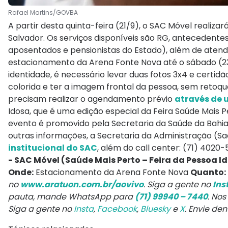
Rafael Martins/GOVBA
A partir desta quinta-feira (21/9), o SAC Móvel reali
Salvador. Os serviços disponíveis são RG, antecedente
aposentados e pensionistas do Estado), além de atend
estacionamento da Arena Fonte Nova até o sábado (23/
identidade, é necessário levar duas fotos 3x4 e certidão
colorida e ter a imagem frontal da pessoa, sem retoqu
precisam realizar o agendamento prévio
através de 
Idosa, que é uma edição especial da Feira Saúde Mais Pe
evento é promovido pela Secretaria da Saúde da Bahia 
outras informações, a Secretaria da Administração (Sae
institucional do SAC
, além do call center: (71) 4020-
-
SAC Móvel (Saúde Mais Perto – Feira da Pessoa I
Onde:
Estacionamento da Arena Fonte Nova
Quanto:
no
www.aratuon.com.br/aovivo
. Siga a gente no
Ins
pauta, mande WhatsApp para
(71) 99940 – 7440
. Nos
Siga a gente no
Insta
,
Facebook
,
Bluesky
e
X
. Envie de