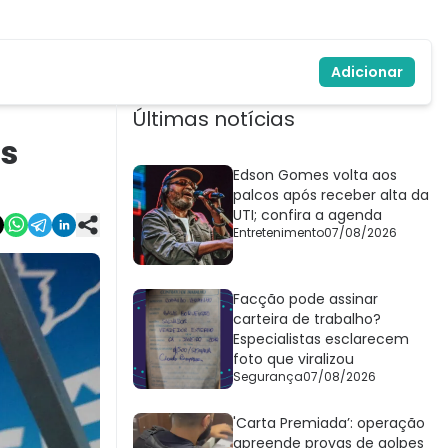
Adicionar
Últimas notícias
os
Edson Gomes volta aos
palcos após receber alta da
UTI; confira a agenda
Entretenimento
07/08/2026
Facção pode assinar
carteira de trabalho?
Especialistas esclarecem
foto que viralizou
Segurança
07/08/2026
'Carta Premiada’: operação
apreende provas de golpes