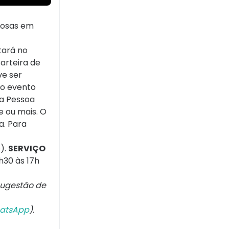
idosas em
tará no
arteira de
ve ser
do evento
da Pessoa
e ou mais. O
a. Para
o).
SERVIÇO
h30 às 17h
sugestão de
atsApp
).