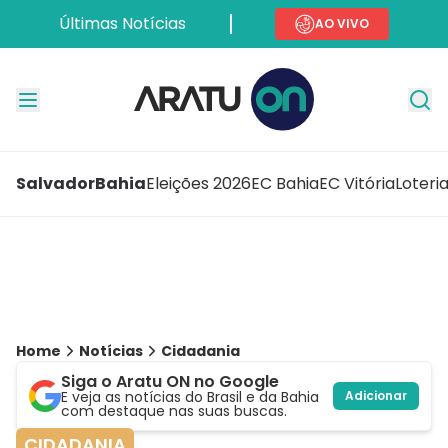
Últimas Notícias
AO VIVO
Salvador
Bahia
Eleições 2026
EC Bahia
EC Vitória
Loteri
Home
Notícias
Cidadania
Siga o Aratu ON no Google
E veja as notícias do Brasil e da Bahia
Adicionar
com destaque nas suas buscas.
CIDADANIA